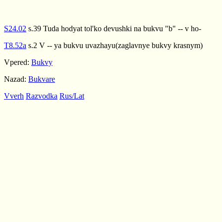
S24.02
s.39 Tuda hodyat tol'ko devushki na bukvu "b" -- v ho-
T8.52a
s.2 V -- ya bukvu uvazhayu(zaglavnye bukvy krasnym)
Vpered:
Bukvy
Nazad:
Bukvare
Vverh
Razvodka
Rus/Lat