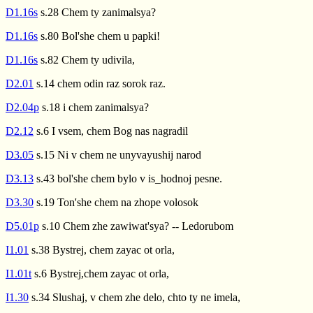
D1.16s
s.28 Chem ty zanimalsya?
D1.16s
s.80 Bol'she chem u papki!
D1.16s
s.82 Chem ty udivila,
D2.01
s.14 chem odin raz sorok raz.
D2.04p
s.18 i chem zanimalsya?
D2.12
s.6 I vsem, chem Bog nas nagradil
D3.05
s.15 Ni v chem ne unyvayushij narod
D3.13
s.43 bol'she chem bylo v is_hodnoj pesne.
D3.30
s.19 Ton'she chem na zhope volosok
D5.01p
s.10 Chem zhe zawiwat'sya? -- Ledorubom
I1.01
s.38 Bystrej, chem zayac ot orla,
I1.01t
s.6 Bystrej,chem zayac ot orla,
I1.30
s.34 Slushaj, v chem zhe delo, chto ty ne imela,