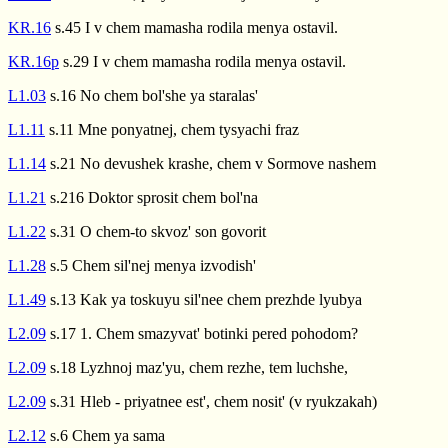
KR.16
s.45 I v chem mamasha rodila menya ostavil.
KR.16p
s.29 I v chem mamasha rodila menya ostavil.
L1.03
s.16 No chem bol'she ya staralas'
L1.11
s.11 Mne ponyatnej, chem tysyachi fraz
L1.14
s.21 No devushek krashe, chem v Sormove nashem
L1.21
s.216 Doktor sprosit chem bol'na
L1.22
s.31 O chem-to skvoz' son govorit
L1.28
s.5 Chem sil'nej menya izvodish'
L1.49
s.13 Kak ya toskuyu sil'nee chem prezhde lyubya
L2.09
s.17 1. Chem smazyvat' botinki pered pohodom?
L2.09
s.18 Lyzhnoj maz'yu, chem rezhe, tem luchshe,
L2.09
s.31 Hleb - priyatnee est', chem nosit' (v ryukzakah)
L2.12
s.6 Chem ya sama