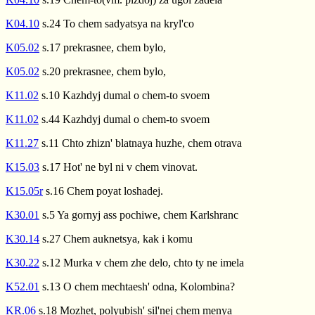
K04.10
s.24 To chem sadyatsya na kryl'co
K05.02
s.17 prekrasnee, chem bylo,
K05.02
s.20 prekrasnee, chem bylo,
K11.02
s.10 Kazhdyj dumal o chem-to svoem
K11.02
s.44 Kazhdyj dumal o chem-to svoem
K11.27
s.11 Chto zhizn' blatnaya huzhe, chem otrava
K15.03
s.17 Hot' ne byl ni v chem vinovat.
K15.05r
s.16 Chem poyat loshadej.
K30.01
s.5 Ya gornyj ass pochiwe, chem Karlshranc
K30.14
s.27 Chem auknetsya, kak i komu
K30.22
s.12 Murka v chem zhe delo, chto ty ne imela
K52.01
s.13 O chem mechtaesh' odna, Kolombina?
KR.06
s.18 Mozhet, polyubish' sil'nej chem menya