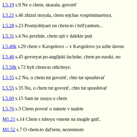
L5.19
s.9 Ne o chem, skazala, govorit'
L5.21
s.46 zhizni stoyala, chem sejchas vosprinimaetsya.
L5.28
s.23 Promyshlyaet on chem-to i bril'yantom...
L5.31
s.4 No prezhde, chem ujti v dalekie puti
L5.40k
s.29 chem v Kavgolovo -- v Kavgolovo ya uzhe davno
L5.46
s.45 govoryat po-anglijski luchshe, chem po-russki, no
L5.50k
s.72 byli chem-to otlichnye.
L5.55
s.2 Nu, o chem tut govorit', chto tut sprashivat'
L5.55
s.35 Nu, o chem tut govorit', chto tut sprashivat'
L5.60
s.15 Sam ne znayu o chem
L5.76
s.3 Chem povest' o minete v tualete
M1.21
s.14 Chem s toboyu vmeste na mogile gnit',
M1.52
s.7 O chem-to dal'nem, nezemnom