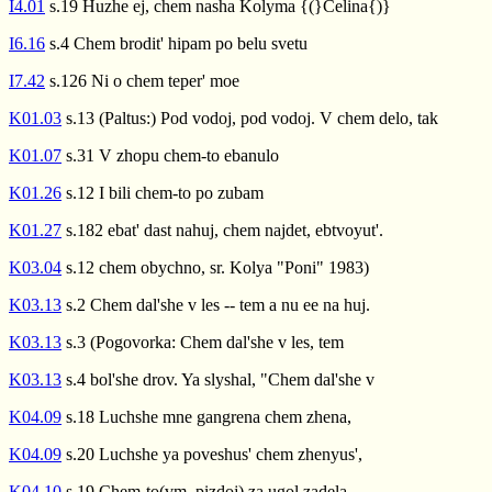
I4.01
s.19 Huzhe ej, chem nasha Kolyma {(}Celina{)}
I6.16
s.4 Chem brodit' hipam po belu svetu
I7.42
s.126 Ni o chem teper' moe
K01.03
s.13 (Paltus:) Pod vodoj, pod vodoj. V chem delo, tak
K01.07
s.31 V zhopu chem-to ebanulo
K01.26
s.12 I bili chem-to po zubam
K01.27
s.182 ebat' dast nahuj, chem najdet, ebtvoyut'.
K03.04
s.12 chem obychno, sr. Kolya "Poni" 1983)
K03.13
s.2 Chem dal'she v les -- tem a nu ee na huj.
K03.13
s.3 (Pogovorka: Chem dal'she v les, tem
K03.13
s.4 bol'she drov. Ya slyshal, "Chem dal'she v
K04.09
s.18 Luchshe mne gangrena chem zhena,
K04.09
s.20 Luchshe ya poveshus' chem zhenyus',
K04.10
s.19 Chem-to(vm. pizdoj) za ugol zadela