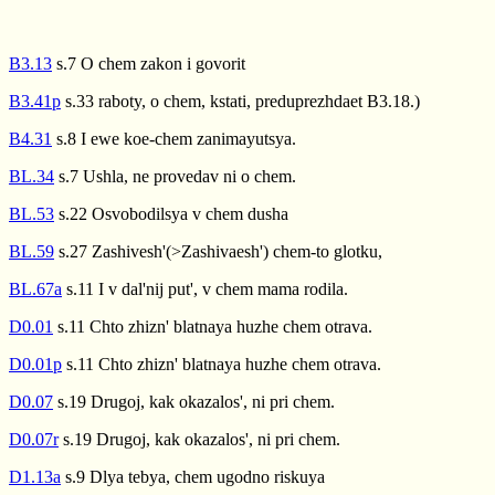
B3.13
s.7 O chem zakon i govorit
B3.41p
s.33 raboty, o chem, kstati, preduprezhdaet B3.18.)
B4.31
s.8 I ewe koe-chem zanimayutsya.
BL.34
s.7 Ushla, ne provedav ni o chem.
BL.53
s.22 Osvobodilsya v chem dusha
BL.59
s.27 Zashivesh'(>Zashivaesh') chem-to glotku,
BL.67a
s.11 I v dal'nij put', v chem mama rodila.
D0.01
s.11 Chto zhizn' blatnaya huzhe chem otrava.
D0.01p
s.11 Chto zhizn' blatnaya huzhe chem otrava.
D0.07
s.19 Drugoj, kak okazalos', ni pri chem.
D0.07r
s.19 Drugoj, kak okazalos', ni pri chem.
D1.13a
s.9 Dlya tebya, chem ugodno riskuya