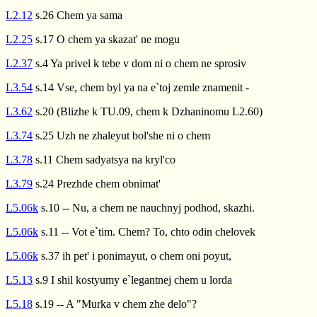
L2.12
s.26 Chem ya sama
L2.25
s.17 O chem ya skazat' ne mogu
L2.37
s.4 Ya privel k tebe v dom ni o chem ne sprosiv
L3.54
s.14 Vse, chem byl ya na e`toj zemle znamenit -
L3.62
s.20 (Blizhe k TU.09, chem k Dzhaninomu L2.60)
L3.74
s.25 Uzh ne zhaleyut bol'she ni o chem
L3.78
s.11 Chem sadyatsya na kryl'co
L3.79
s.24 Prezhde chem obnimat'
L5.06k
s.10 -- Nu, a chem ne nauchnyj podhod, skazhi.
L5.06k
s.11 -- Vot e`tim. Chem? To, chto odin chelovek
L5.06k
s.37 ih pet' i ponimayut, o chem oni poyut,
L5.13
s.9 I shil kostyumy e`legantnej chem u lorda
L5.18
s.19 -- A "Murka v chem zhe delo"?