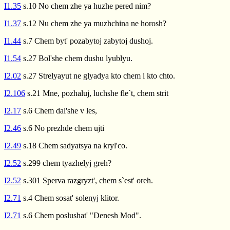
I1.35
s.10 No chem zhe ya huzhe pered nim?
I1.37
s.12 Nu chem zhe ya muzhchina ne horosh?
I1.44
s.7 Chem byt' pozabytoj zabytoj dushoj.
I1.54
s.27 Bol'she chem dushu lyublyu.
I2.02
s.27 Strelyayut ne glyadya kto chem i kto chto.
I2.106
s.21 Mne, pozhaluj, luchshe fle`t, chem strit
I2.17
s.6 Chem dal'she v les,
I2.46
s.6 No prezhde chem ujti
I2.49
s.18 Chem sadyatsya na kryl'co.
I2.52
s.299 chem tyazhelyj greh?
I2.52
s.301 Sperva razgryzt', chem s`est' oreh.
I2.71
s.4 Chem sosat' solenyj klitor.
I2.71
s.6 Chem poslushat' "Denesh Mod".