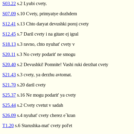
S03.22
s.2 Lyubi cvety.
S07.09
s.10 Cvety, primyatye dozhdem
S12.41
s.13 Chto daryat devushki poroj cvety
S12.45
s.7 Daril cvety i na gitare ej igral
S18.13
s.3 ravno, chto nyuhat' cvety v
S20.11
s.3 No cvety podarit' ne smogu
S20.40
s.2 Devushki! Pomnite! Vashi ruki derzhat cvety
S21.43
s.3 cvety, ya derzhu avtomat.
S21.70
s.20 daril cvety
S25.37
s.16 Ne mogu podarit' ya cvety
S25.44
s.2 Cvety cvetut v sadah
S26.09
s.4 nyuhat' cvety cherez e`kran
T1.20
s.6 Starushka-mat' cvety pol'et