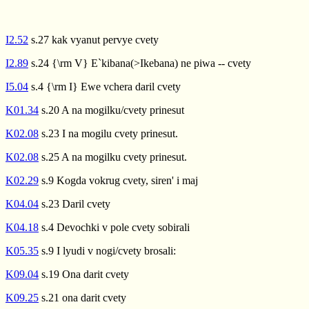
I2.52
s.27 kak vyanut pervye cvety
I2.89
s.24 {\rm V} E`kibana(>Ikebana) ne piwa -- cvety
I5.04
s.4 {\rm I} Ewe vchera daril cvety
K01.34
s.20 A na mogilku/cvety prinesut
K02.08
s.23 I na mogilu cvety prinesut.
K02.08
s.25 A na mogilku cvety prinesut.
K02.29
s.9 Kogda vokrug cvety, siren' i maj
K04.04
s.23 Daril cvety
K04.18
s.4 Devochki v pole cvety sobirali
K05.35
s.9 I lyudi v nogi/cvety brosali:
K09.04
s.19 Ona darit cvety
K09.25
s.21 ona darit cvety