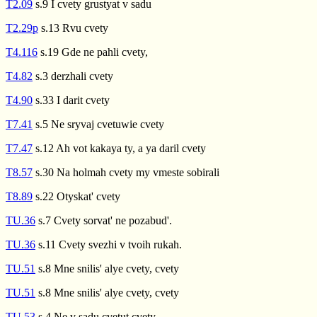
T2.09
s.9 I cvety grustyat v sadu
T2.29p
s.13 Rvu cvety
T4.116
s.19 Gde ne pahli cvety,
T4.82
s.3 derzhali cvety
T4.90
s.33 I darit cvety
T7.41
s.5 Ne sryvaj cvetuwie cvety
T7.47
s.12 Ah vot kakaya ty, a ya daril cvety
T8.57
s.30 Na holmah cvety my vmeste sobirali
T8.89
s.22 Otyskat' cvety
TU.36
s.7 Cvety sorvat' ne pozabud'.
TU.36
s.11 Cvety svezhi v tvoih rukah.
TU.51
s.8 Mne snilis' alye cvety, cvety
TU.51
s.8 Mne snilis' alye cvety, cvety
TU.53
s.4 Ne v sadu cvetut cvety