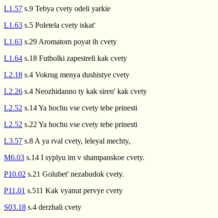
L1.57
s.9 Tebya cvety odeli yarkie
L1.63
s.5 Poletela cvety iskat'
L1.63
s.29 Aromatom poyat ih cvety
L1.64
s.18 Futbolki zapestreli kak cvety
L2.18
s.4 Vokrug menya dushistye cvety
L2.26
s.4 Neozhidanno ty kak siren' kak cvety
L2.52
s.14 Ya hochu vse cvety tebe prinesti
L2.52
s.22 Ya hochu vse cvety tebe prinesti
L3.57
s.8 A ya rval cvety, leleyal mechty,
M6.03
s.14 I syplyu im v shampanskoe cvety.
P10.02
s.21 Golubet' nezabudok cvety.
P11.01
s.511 Kak vyanut pervye cvety
S03.18
s.4 derzhali cvety