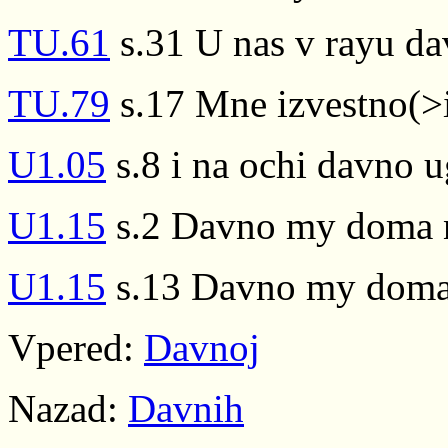
TU.61
s.31 U nas v rayu d
TU.79
s.17 Mne izvestno(>
U1.05
s.8 i na ochi davno u
U1.15
s.2 Davno my doma n
U1.15
s.13 Davno my doma 
Vpered:
Davnoj
Nazad:
Davnih