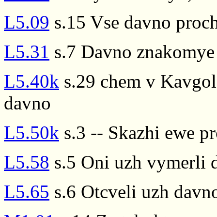
L5.09
s.15 Vse davno proch
L5.31
s.7 Davno znakomye i
L5.40k
s.29 chem v Kavgol
davno
L5.50k
s.3 -- Skazhi ewe p
L5.58
s.5 Oni uzh vymerli 
L5.65
s.6 Otcveli uzh davn