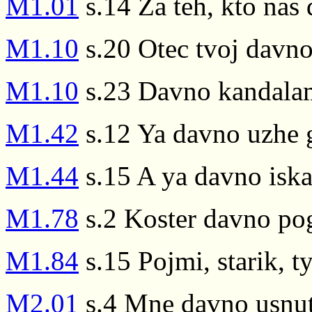
M1.01
s.14 Za teh, kto na
M1.10
s.20 Otec tvoj davn
M1.10
s.23 Davno kandalam
M1.42
s.12 Ya davno uzhe 
M1.44
s.15 A ya davno iska
M1.78
s.2 Koster davno poga
M1.84
s.15 Pojmi, starik, t
M2.01
s.4 Mne davno usnut