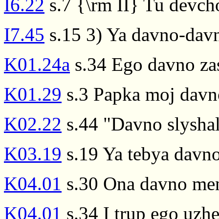
I6.22
s.7 {\rm II} Tu devch
I7.45
s.15 3) Ya davno-dav
K01.24a
s.34 Ego davno zast
K01.29
s.3 Papka moj davn
K02.22
s.44 "Davno slyshal,
K03.19
s.19 Ya tebya davno
K04.01
s.30 Ona davno men
K04.01
s.34 I trup ego uzh