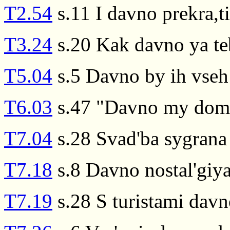
T2.54
s.11 I davno prekra,t
T3.24
s.20 Kak davno ya te
T5.04
s.5 Davno by ih vseh
T6.03
s.47 "Davno my doma
T7.04
s.28 Svad'ba sygrana
T7.18
s.8 Davno nostal'giya
T7.19
s.28 S turistami davn