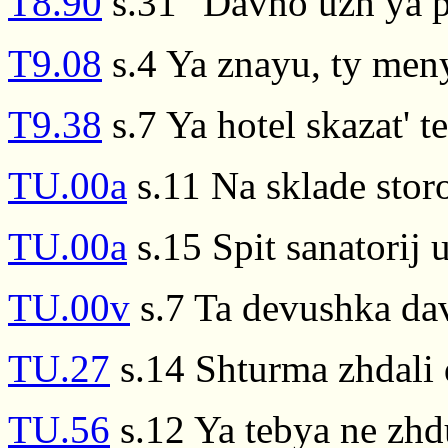
T8.90
s.31 "Davno uzh ya p
T9.08
s.4 Ya znayu, ty men
T9.38
s.7 Ya hotel skazat' t
TU.00a
s.11 Na sklade stor
TU.00a
s.15 Spit sanatorij
TU.00v
s.7 Ta devushka da
TU.27
s.14 Shturma zhdali
TU.56
s.12 Ya tebya ne zh