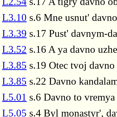
L2.54
s.17 A tigry davno ob
L3.10
s.6 Mne usnut' davno
L3.39
s.17 Pust' davnym-da
L3.52
s.16 A ya davno uzhe
L3.85
s.19 Otec tvoj davno
L3.85
s.22 Davno kandalam
L5.01
s.6 Davno to vremya 
L5.05
s.4 Byl monastyr', da