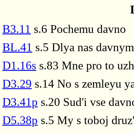
B3.11
s.6 Pochemu davno
BL.41
s.5 Dlya nas davnym
D1.16s
s.83 Mne pro to uz
D3.29
s.14 No s zemleyu ya
D3.41p
s.20 Sud'i vse davn
D5.38p
s.5 My s toboj druz