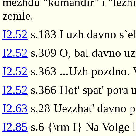
mezhdu "komandir" i "lezhit
zemle.
I2.52
s.183 I uzh davno s`eb
I2.52
s.309 O, bal davno uz
I2.52
s.363 ...Uzh pozdno. 
I2.52
s.366 Hot' spat' pora 
I2.63
s.28 Uezzhat' davno p
I2.85
s.6 {\rm I} Na Volge 