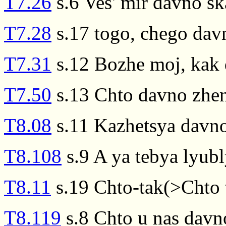
T7.26
s.6 Ves' mir davno ska
T7.28
s.17 togo, chego dav
T7.31
s.12 Bozhe moj, kak 
T7.50
s.13 Chto davno zhen
T8.08
s.11 Kazhetsya davno 
T8.108
s.9 A ya tebya lyub
T8.11
s.19 Chto-tak(>Chto 
T8.119
s.8 Chto u nas dav