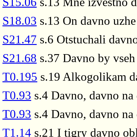
S15.06
s.13 Mne izvestno 
S18.03
s.13 On davno uzhe 
S21.47
s.6 Otstuchali davn
S21.68
s.37 Davno by vseh
T0.195
s.19 Alkogolikam d
T0.93
s.4 Davno, davno na 
T0.93
s.4 Davno, davno na 
T1.14
s.21 I tigry davno ob