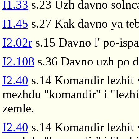
I1.33
s.23 Uzh davno solnca 
I1.45
s.27 Kak davno ya teb
I2.02r
s.15 Davno l' po-ispa
I2.108
s.36 Davno uzh po 
I2.40
s.14 Komandir lezhit 
mezhdu "komandir" i "lezhit
zemle.
I2.40
s.14 Komandir lezhit 