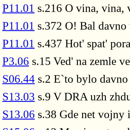
P11.01
s.216 O vina, vina, 
P11.01
s.372 O! Bal davno 
P11.01
s.437 Hot' spat' por
P3.06
s.15 Ved' na zemle v
S06.44
s.2 E`to bylo davno
S13.03
s.9 V DRA uzh zhdu
S13.06
s.38 Gde net vojny 