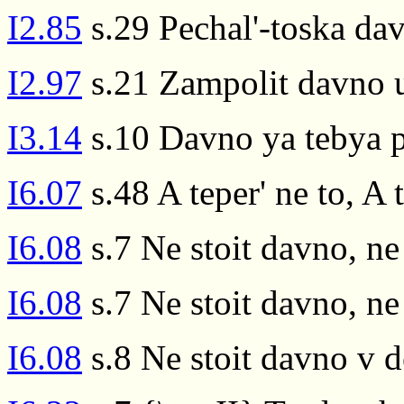
I2.85
s.29 Pechal'-toska da
I2.97
s.21 Zampolit davno u
I3.14
s.10 Davno ya tebya p
I6.07
s.48 A teper' ne to, A 
I6.08
s.7 Ne stoit davno, ne
I6.08
s.7 Ne stoit davno, ne
I6.08
s.8 Ne stoit davno v d