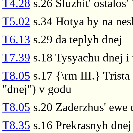
T4.28
s.26 Sluzhit' ostalos'
T5.02
s.34 Hotya by na nes
T6.13
s.29 da teplyh dnej
T7.39
s.18 Tysyachu dnej i 
T8.05
s.17 {\rm III.} Trista 
"dnej") v godu
T8.05
s.20 Zaderzhus' ewe 
T8.35
s.16 Prekrasnyh dnej 