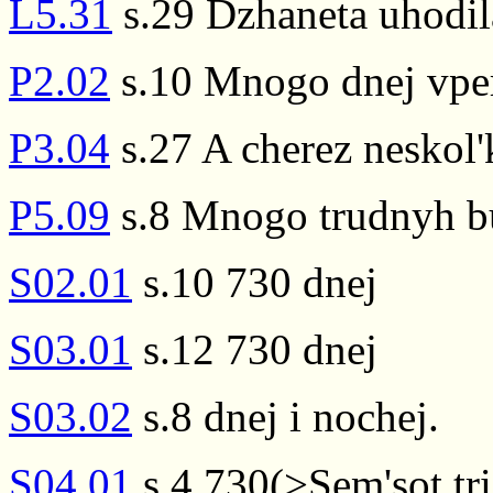
L5.31
s.29 Dzhaneta uhodil
P2.02
s.10 Mnogo dnej vpe
P3.04
s.27 A cherez neskol'
P5.09
s.8 Mnogo trudnyh bu
S02.01
s.10 730 dnej
S03.01
s.12 730 dnej
S03.02
s.8 dnej i nochej.
S04.01
s.4 730(>Sem'sot tri