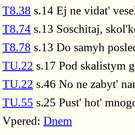
T8.38
s.14 Ej ne vidat' vese
T8.74
s.13 Soschitaj, skol'
T8.78
s.13 Do samyh posle
TU.22
s.17 Pod skalistym 
TU.22
s.46 No ne zabyt' na
TU.55
s.25 Pust' hot' mnogo
Vpered:
Dnem