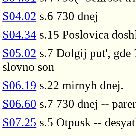
S04.02
s.6 730 dnej
S04.34
s.15 Poslovica doshl
S05.02
s.7 Dolgij put', gde 
slovno son
S06.19
s.22 mirnyh dnej.
S06.60
s.7 730 dnej -- pare
S07.25
s.5 Otpusk -- desyat