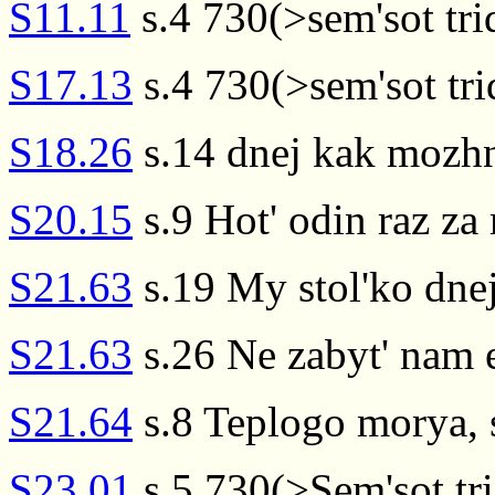
S11.11
s.4 730(>sem'sot tri
S17.13
s.4 730(>sem'sot tri
S18.26
s.14 dnej kak mozh
S20.15
s.9 Hot' odin raz z
S21.63
s.19 My stol'ko dnej
S21.63
s.26 Ne zabyt' nam e
S21.64
s.8 Teplogo morya, 
S23.01
s.5 730(>Sem'sot tri