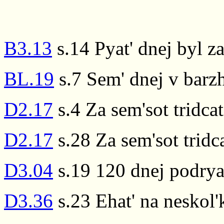
B3.13
s.14 Pyat' dnej byl z
BL.19
s.7 Sem' dnej v barzh
D2.17
s.4 Za sem'sot tridcat
D2.17
s.28 Za sem'sot tridca
D3.04
s.19 120 dnej podry
D3.36
s.23 Ehat' na neskol'