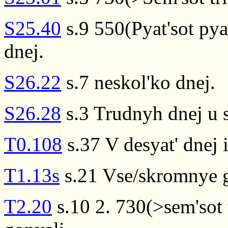
S25.40
s.9 550(Pyat'sot pya
dnej.
S26.22
s.7 neskol'ko dnej.
S26.28
s.3 Trudnyh dnej u 
T0.108
s.37 V desyat' dnej 
T1.13s
s.21 Vse/skromnye g
T2.20
s.10 2. 730(>sem'sot t