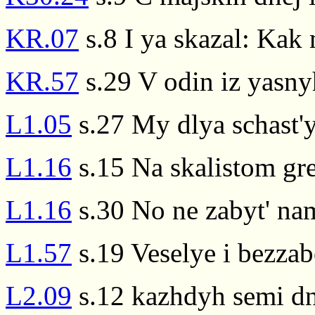
KR.07
s.8 I ya skazal: Kak
KR.57
s.29 V odin iz yasny
L1.05
s.27 My dlya schast'y
L1.16
s.15 Na skalistom gr
L1.16
s.30 No ne zabyt' nam
L1.57
s.19 Veselye i bezzab
L2.09
s.12 kazhdyh semi dn