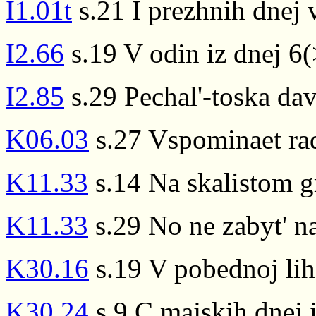
I1.01t
s.21 I prezhnih dnej
I2.66
s.19 V odin iz dnej 6
I2.85
s.29 Pechal'-toska da
K06.03
s.27 Vspominaet rad
K11.33
s.14 Na skalistom g
K11.33
s.29 No ne zabyt' n
K30.16
s.19 V pobednoj lih
K30.24
s.9 C majskih dnej 