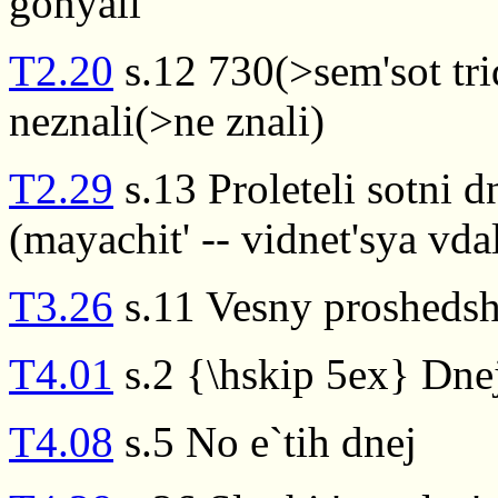
gonyali
T2.20
s.12 730(>sem'sot trid
neznali(>ne znali)
T2.29
s.13 Proleteli sotni 
(mayachit' -- vidnet'sya vda
T3.26
s.11 Vesny proshedshe
T4.01
s.2 {\hskip 5ex} Dne
T4.08
s.5 No e`tih dnej