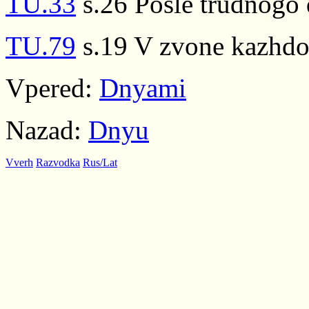
TU.33
s.26 Posle trudnogo d
TU.79
s.19 V zvone kazhd
Vpered:
Dnyami
Nazad:
Dnyu
Vverh
Razvodka
Rus/Lat