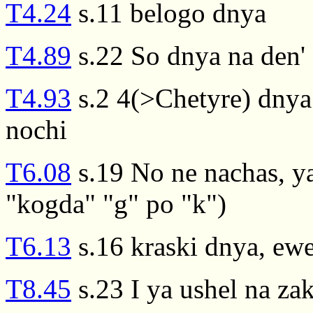
T4.24
s.11 belogo dnya
T4.89
s.22 So dnya na den'
T4.93
s.2 4(>Chetyre) dnya
nochi
T6.08
s.19 No ne nachas, y
"kogda" "g" po "k")
T6.13
s.16 kraski dnya, ew
T8.45
s.23 I ya ushel na za