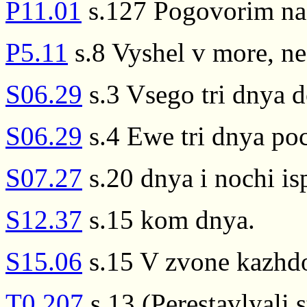
P11.01
s.127 Pogovorim na
P5.11
s.8 Vyshel v more, ne
S06.29
s.3 Vsego tri dnya d
S06.29
s.4 Ewe tri dnya poc
S07.27
s.20 dnya i nochi is
S12.37
s.15 kom dnya.
S15.06
s.15 V zvone kazhd
T0.207
s.13 (Perestavlyali 