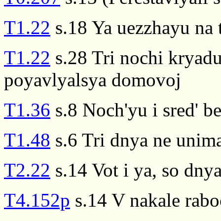
T1.22
s.18 Ya uezzhayu na t
T1.22
s.28 Tri nochi kryadu(
poyavlyalsya domovoj
T1.36
s.8 Noch'yu i sred' b
T1.48
s.6 Tri dnya ne unim
T2.22
s.14 Vot i ya, so dny
T4.152p
s.14 V nakale rab