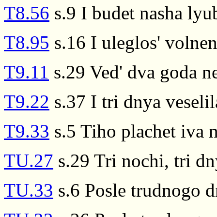
T8.56
s.9 I budet nasha lyu
T8.95
s.16 I uleglos' volne
T9.11
s.29 Ved' dva goda n
T9.22
s.37 I tri dnya veselil
T9.33
s.5 Tiho plachet iva 
TU.27
s.29 Tri nochi, tri d
TU.33
s.6 Posle trudnogo dn