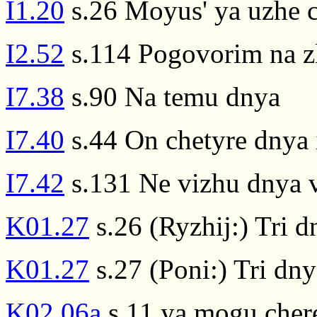
I1.20
s.26 Moyus' ya uzhe c
I2.52
s.114 Pogovorim na zl
I7.38
s.90 Na temu dnya
I7.40
s.44 On chetyre dnya 
I7.42
s.131 Ne vizhu dnya 
K01.27
s.26 (Ryzhij:) Tri 
K01.27
s.27 (Poni:) Tri dn
K02.06a
s.11 ya mogu chere