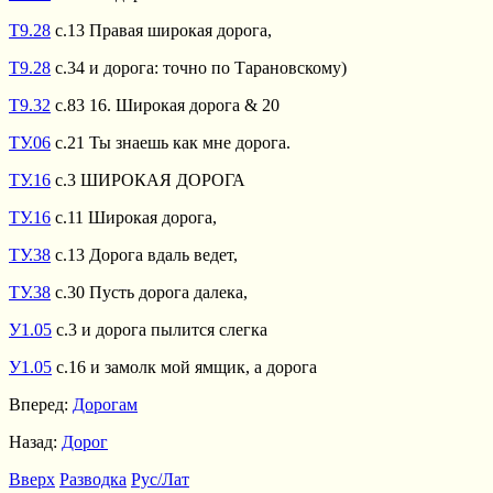
Т9.28
с.13 Правая широкая дорога,
Т9.28
с.34 и дорога: точно по Тарановскому)
Т9.32
с.83 16. Широкая дорога & 20
ТУ.06
с.21 Ты знаешь как мне дорога.
ТУ.16
с.3 ШИРОКАЯ ДОРОГА
ТУ.16
с.11 Широкая дорога,
ТУ.38
с.13 Дорога вдаль ведет,
ТУ.38
с.30 Пусть дорога далека,
У1.05
с.3 и дорога пылится слегка
У1.05
с.16 и замолк мой ямщик, а дорога
Вперед:
Дорогам
Назад:
Дорог
Вверх
Разводка
Рус/Лат