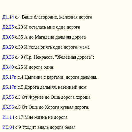
Д1.14
с.4 Ваше благородие, железная дорога
Д2.25
с.20 И осталась мне одна дорога
Д3.05
с.35 А до Магадана дальняя дорога
Д3.29
с.39 И тогда опять одна дорога, мама
Д3.36
с.49 (Ср. Некрасов, "Железная дорога":
Д3.40
с.25 И дорога одна
Д5.17п
с.4 Цыганка с картами, дорога дальняя,
Д5.17п
с.5 Дорога дальняя, казенный дом.
Д5.55
с.3 От Фрунзе до Оша дорога хороша,
Д5.55
с.5 От Оша до Хорога хуевая дорога,
И1.14
с.17 Мне жизнь не дорога,
И5.04
с.9 Уходит вдаль дорога белая