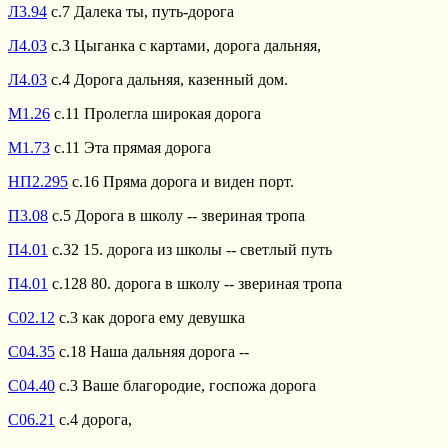
Л3.94
с.7 Далека ты, путь-дорога
Л4.03
с.3 Цыганка с картами, дорога дальняя,
Л4.03
с.4 Дорога дальняя, казенный дом.
М1.26
с.11 Пролегла широкая дорога
М1.73
с.11 Эта прямая дорога
НП2.295
с.16 Пряма дорога и виден порт.
П3.08
с.5 Дорога в школу -- звериная тропа
П4.01
с.32 15. дорога из школы -- светлый путь
П4.01
с.128 80. дорога в школу -- звериная тропа
С02.12
с.3 как дорога ему девушка
С04.35
с.18 Наша дальняя дорога --
С04.40
с.3 Ваше благородие, госпожа дорога
С06.21
с.4 дорога,