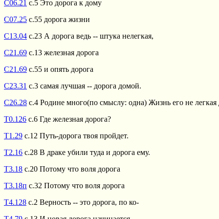
С06.21
с.5 Это дорога к дому
С07.25
с.55 дорога жизни
С13.04
с.23 А дорога ведь -- штука нелегкая,
С21.69
с.13 железная дорога
С21.69
с.55 и опять дорога
С23.31
с.3 самая лучшая -- дорога домой.
С26.28
с.4 Родине много(по смыслу: одна) Жизнь его не легкая 
Т0.126
с.6 Где железная дорога?
Т1.29
с.12 Путь-дорога твоя пройдет.
Т2.16
с.28 В драке убили туда и дорога ему.
Т3.18
с.20 Потому что воля дорога
Т3.18п
с.32 Потому что воля дорога
Т4.128
с.2 Верность -- это дорога, по ко-
Т4.79
с.13 И новая дорога начинается