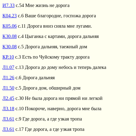
И7.33
с.54 Мне жизнь не дорога
К04.23
с.6 Ваше благородие, госпожа дорога
К05.06
с.11 Дорога вниз сияла мне лугами.
К30.08
с.4 Цыганка с картами, дорога дальняя
К30.08
с.5 Дорога дальняя, таежный дом
КР.10
с.3 Есть по Чуйскому тракту дорога
Л1.07
с.13 Дорога до дому небось и теперь далека
Л1.26
с.6 Дорога дальняя
Л1.50
с.5 Дорога дом, обширный дом
Л2.45
с.30 Не была дорога ни прямой ни легкой
Л3.18
с.10 Покороче, наверно, дорога мне была
Л3.61
с.9 Где дорога, а где узкая тропа
Л3.61
с.17 Где дорога, а где узкая тропа