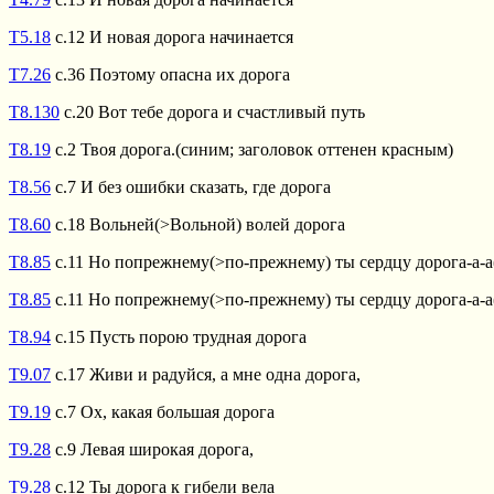
Т5.18
с.12 И новая дорога начинается
Т7.26
с.36 Поэтому опасна их дорога
Т8.130
с.20 Вот тебе дорога и счастливый путь
Т8.19
с.2 Твоя дорога.(синим; заголовок оттенен красным)
Т8.56
с.7 И без ошибки сказать, где дорога
Т8.60
с.18 Вольней(>Вольной) волей дорога
Т8.85
с.11 Но попрежнему(>по-прежнему) ты сердцу дорога-а-а
Т8.85
с.11 Но попрежнему(>по-прежнему) ты сердцу дорога-а-а
Т8.94
с.15 Пусть порою трудная дорога
Т9.07
с.17 Живи и радуйся, а мне одна дорога,
Т9.19
с.7 Ох, какая большая дорога
Т9.28
с.9 Левая широкая дорога,
Т9.28
с.12 Ты дорога к гибели вела