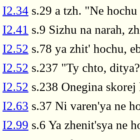
I2.34
s.29 a tzh. "Ne hochu
I2.41
s.9 Sizhu na narah, zh
I2.52
s.78 ya zhit' hochu, ebi
I2.52
s.237 "Ty chto, ditya
I2.52
s.238 Onegina skorej
I2.63
s.37 Ni varen'ya ne h
I2.99
s.6 Ya zhenit'sya ne 