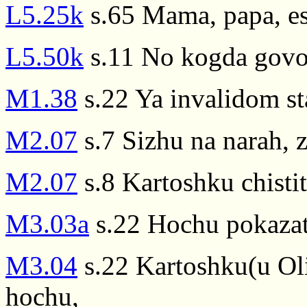
L5.25k
s.65 Mama, papa, es
L5.50k
s.11 No kogda govor
M1.38
s.22 Ya invalidom st
M2.07
s.7 Sizhu na narah, z
M2.07
s.8 Kartoshku chisti
M3.03a
s.22 Hochu pokazat'
M3.04
s.22 Kartoshku(u Oli 
hochu,