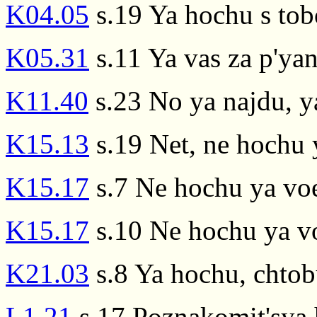
K04.05
s.19 Ya hochu s tob
K05.31
s.11 Ya vas za p'yan
K11.40
s.23 No ya najdu, y
K15.13
s.19 Net, ne hochu y
K15.17
s.7 Ne hochu ya voe
K15.17
s.10 Ne hochu ya vo
K21.03
s.8 Ya hochu, chtob
L1.21
s.17 Poznakomit'sya