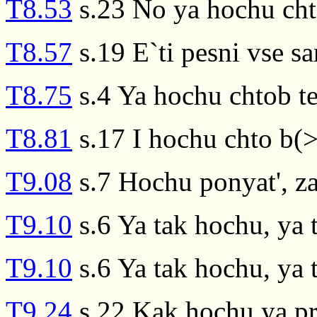
T8.53
s.23 No ya hochu cht
T8.57
s.19 E`ti pesni vse s
T8.75
s.4 Ya hochu chtob t
T8.81
s.17 I hochu chto b(>
T9.08
s.7 Hochu ponyat', za
T9.10
s.6 Ya tak hochu, ya 
T9.10
s.6 Ya tak hochu, ya 
T9.24
s.22 Kak hochu ya pri