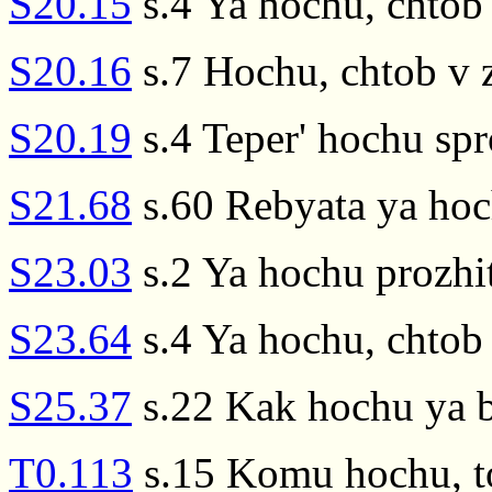
S20.15
s.4 Ya hochu, chtob l
S20.16
s.7 Hochu, chtob v z
S20.19
s.4 Teper' hochu spro
S21.68
s.60 Rebyata ya hoc
S23.03
s.2 Ya hochu prozhit'
S23.64
s.4 Ya hochu, chtob t
S25.37
s.22 Kak hochu ya b
T0.113
s.15 Komu hochu, t