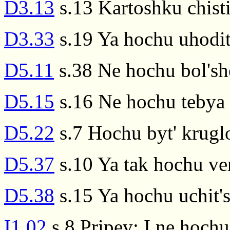
D3.13
s.13 Kartoshku chist
D3.33
s.19 Ya hochu uhodit'
D5.11
s.38 Ne hochu bol'she
D5.15
s.16 Ne hochu tebya 
D5.22
s.7 Hochu byt' kruglo
D5.37
s.10 Ya tak hochu ver
D5.38
s.15 Ya hochu uchit'
I1.02
s.8 Pripev: I ne hochu