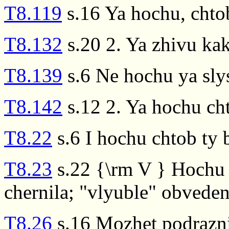
T8.119
s.16 Ya hochu, chtob
T8.132
s.20 2. Ya zhivu ka
T8.139
s.6 Ne hochu ya slys
T8.142
s.12 2. Ya hochu ch
T8.22
s.6 I hochu chtob ty 
T8.23
s.22 {\rm V } Hochu 
chernila; "vlyuble" obvede
T8.26
s.16 Mozhet podrazni