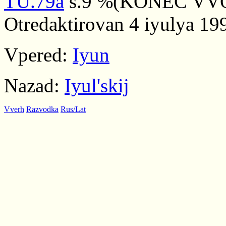
TU.79a
s.9 %(KONEC VVOD
Otredaktirovan 4 iyulya 19
Vpered:
Iyun
Nazad:
Iyul'skij
Vverh
Razvodka
Rus/Lat