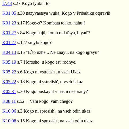
I7.43
s.27 Kogo lyubili-to
K01.05
s.30 nazyvaetsya wuka. Kogo v Pribaltiku otpravili
K01.23
s.17 Kogo-o? Kombata tol'ko, nahuj!
K01.27
s.84 Kogo najti, komu otdat'sya, blyad'?
K01.27
s.127 smylo kogo?
K04.13
s.15 "E`to uzhe... Ne znayu, na kogo igrayu"
K05.19
s.7 Horosho, u kogo est' rodnye,
K05.22
s.6 Kogo ni vstretish', u vseh Ukaz
K05.22
s.18 Kogo ni vstretish', u vseh Ukaz
K05.31
s.30 Kogo puskayut v nashi restorany?
K08.11
s.52 -- Vam kogo, vam chego?
K10.06
s.3 Kogo ni sprosish', na vseh odin ukaz
K10.06
s.15 Kogo ni sprosish', na vseh odin ukaz