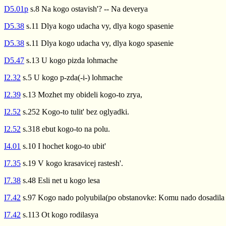
D5.01p
s.8 Na kogo ostavish'? -- Na deverya
D5.38
s.11 Dlya kogo udacha vy, dlya kogo spasenie
D5.38
s.11 Dlya kogo udacha vy, dlya kogo spasenie
D5.47
s.13 U kogo pizda lohmache
I2.32
s.5 U kogo p-zda(-i-) lohmache
I2.39
s.13 Mozhet my obideli kogo-to zrya,
I2.52
s.252 Kogo-to tulit' bez oglyadki.
I2.52
s.318 ebut kogo-to na polu.
I4.01
s.10 I hochet kogo-to ubit'
I7.35
s.19 V kogo krasavicej rastesh'.
I7.38
s.48 Esli net u kogo lesa
I7.42
s.97 Kogo nado polyubila(po obstanovke: Komu nado dosadila 
I7.42
s.113 Ot kogo rodilasya