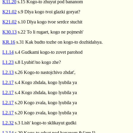
K11.20
s.15 Kogo-to zhuyut pod bananom
K21.02
s.9 Dlya kogo tvoi glazki goryat?
K21.02
s.10 Dlya kogo tvoe serdce stuchit
K30.13
s.22 To li rugaet, kogo ne pojmesh'
KR.16
s.31 Kak budto tozhe on kogo-to dozhidalsya.
L1.14
s.4 Gudkami kogo-to zovet parohod
L1.23
s.8 Lyubit'/no kogo zhe?
L2.13
s.26 Kogo-to nastojchivo zhdat',
L2.17
s.4 Kogo zhdala, kogo lyubila ya
L2.17
s.4 Kogo zhdala, kogo lyubila ya
L2.17
s.20 Kogo zvala, kogo lyubila ya
L2.17
s.20 Kogo zvala, kogo lyubila ya
L2.32
s.3 Lish' kogo-to sklikayut gudki
L2.54
s.20 Kogo-to edyat pod bananom &{\rm I}