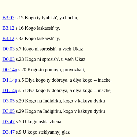
B3.07
s.15 Kogo ty lyubish', ya hochu,
B3.12
s.16 Kogo laskaesh' ty,
B3.12
s.32 Kogo laskaesh' ty,
D0.03
s.7 Kogo ni sprosish', u vseh Ukaz
D0.03
s.23 Kogo ni sprosish', u vseh Ukaz
D0.14p
s.20 Kogo-to pomnyu, provozhali,
D1.14p
s.5 Dlya kogo ty dobraya, a dlya kogo -- inache,
D1.14p
s.5 Dlya kogo ty dobraya, a dlya kogo -- inache,
D3.05
s.29 Kogo na Indigirku, kogo v kakuyu dyrku
D3.05
s.29 Kogo na Indigirku, kogo v kakuyu dyrku
D3.47
s.5 U kogo ushla zhena
D3.47
s.9 U kogo steklyannyj glaz