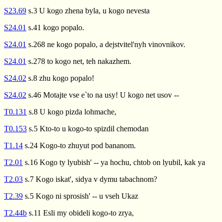
S23.69
s.3 U kogo zhena byla, u kogo nevesta
S24.01
s.41 kogo popalo.
S24.01
s.268 ne kogo popalo, a dejstvitel'nyh vinovnikov.
S24.01
s.278 to kogo net, teh nakazhem.
S24.02
s.8 zhu kogo popalo!
S24.02
s.46 Motajte vse e`to na usy! U kogo net usov --
T0.131
s.8 U kogo pizda lohmache,
T0.153
s.5 Kto-to u kogo-to spizdil chemodan
T1.14
s.24 Kogo-to zhuyut pod bananom.
T2.01
s.16 Kogo ty lyubish' -- ya hochu, chtob on lyubil, kak ya
T2.03
s.7 Kogo iskat', sidya v dymu tabachnom?
T2.39
s.5 Kogo ni sprosish' -- u vseh Ukaz
T2.44b
s.11 Esli my obideli kogo-to zrya,