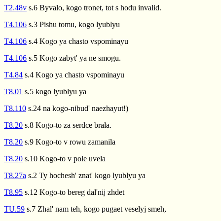
T2.48v
s.6 Byvalo, kogo tronet, tot s hodu invalid.
T4.106
s.3 Pishu tomu, kogo lyublyu
T4.106
s.4 Kogo ya chasto vspominayu
T4.106
s.5 Kogo zabyt' ya ne smogu.
T4.84
s.4 Kogo ya chasto vspominayu
T8.01
s.5 kogo lyublyu ya
T8.110
s.24 na kogo-nibud' naezhayut!)
T8.20
s.8 Kogo-to za serdce brala.
T8.20
s.9 Kogo-to v rowu zamanila
T8.20
s.10 Kogo-to v pole uvela
T8.27a
s.2 Ty hochesh' znat' kogo lyublyu ya
T8.95
s.12 Kogo-to bereg dal'nij zhdet
TU.59
s.7 Zhal' nam teh, kogo pugaet veselyj smeh,