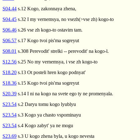
S04.44
s.12 Kogo, zakonnaya zhena,
S04.45
s.32 I my vernemsya, no vsezh(>vse zh) kogo-to
S06.46
s.26 vse zh kogo-to ostavim tam.
S06.57
s.17 Kogo tvoi pis'ma sogreyut
S08.01
s.308 Perevodit' strelki -- perevodit' na kogo-l.
S12.56
s.25 No my vernemsya, i vse zh kogo-to
S18.20
s.13 Ot posteli hren kogo podnyat'
S18.36
s.15 Kogo tvoi pis'ma sogreyut
S20.39
s.14 I ni na kogo na svete ego ty ne promenyala.
S23.54
s.2 Daryu tomu kogo lyublyu
S23.54
s.3 Kogo ya chasto vspominayu
S23.54
s.4 Kogo zabyt' ya ne mogu
S23.69
s.3 U kogo zhena byla, u kogo nevesta