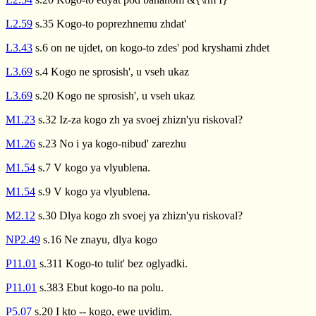
L2.59
s.35 Kogo-to poprezhnemu zhdat'
L3.43
s.6 on ne ujdet, on kogo-to zdes' pod kryshami zhdet
L3.69
s.4 Kogo ne sprosish', u vseh ukaz
L3.69
s.20 Kogo ne sprosish', u vseh ukaz
M1.23
s.32 Iz-za kogo zh ya svoej zhizn'yu riskoval?
M1.26
s.23 No i ya kogo-nibud' zarezhu
M1.54
s.7 V kogo ya vlyublena.
M1.54
s.9 V kogo ya vlyublena.
M2.12
s.30 Dlya kogo zh svoej ya zhizn'yu riskoval?
NP2.49
s.16 Ne znayu, dlya kogo
P11.01
s.311 Kogo-to tulit' bez oglyadki.
P11.01
s.383 Ebut kogo-to na polu.
P5.07
s.20 I kto -- kogo, ewe uvidim.