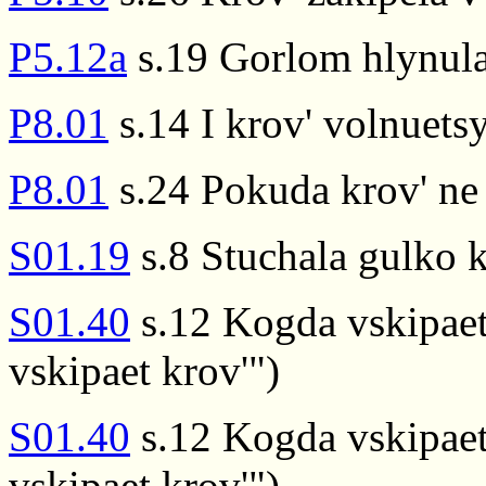
P5.12a
s.19 Gorlom hlynula
P8.01
s.14 I krov' volnuets
P8.01
s.24 Pokuda krov' ne p
S01.19
s.8 Stuchala gulko k
S01.40
s.12 Kogda vskipaet
vskipaet krov'")
S01.40
s.12 Kogda vskipaet
vskipaet krov'")