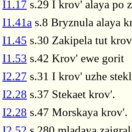
I1.17
s.29 I krov' alaya po 
I1.41a
s.8 Bryznula alaya k
I1.45
s.30 Zakipela tut kro
I1.53
s.42 Krov' ewe gorit
I2.27
s.31 I krov' uzhe stekl
I2.28
s.37 Stekaet krov'.
I2.28
s.47 Morskaya krov'.
I2.52
s.280 mladaya zaigral