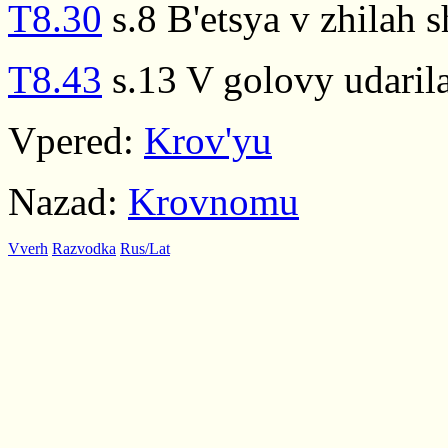
T8.30
s.8 B'etsya v zhilah s
T8.43
s.13 V golovy udarila
Vpered:
Krov'yu
Nazad:
Krovnomu
Vverh
Razvodka
Rus/Lat