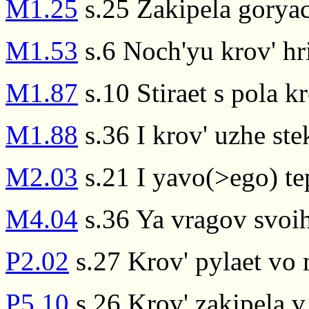
M1.25
s.25 Zakipela goryac
M1.53
s.6 Noch'yu krov' hri
M1.87
s.10 Stiraet s pola kr
M1.88
s.36 I krov' uzhe ste
M2.03
s.21 I yavo(>ego) tep
M4.04
s.36 Ya vragov svoih
P2.02
s.27 Krov' pylaet vo
P5.10
s.26 Krov' zakipela v