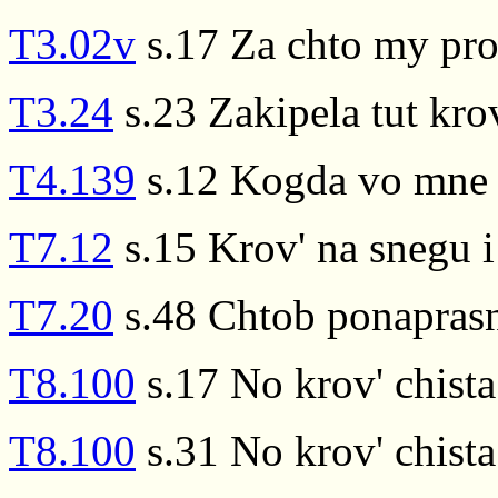
T3.02v
s.17 Za chto my prol
T3.24
s.23 Zakipela tut kro
T4.139
s.12 Kogda vo mne 
T7.12
s.15 Krov' na snegu i
T7.20
s.48 Chtob ponaprasn
T8.100
s.17 No krov' chista
T8.100
s.31 No krov' chista