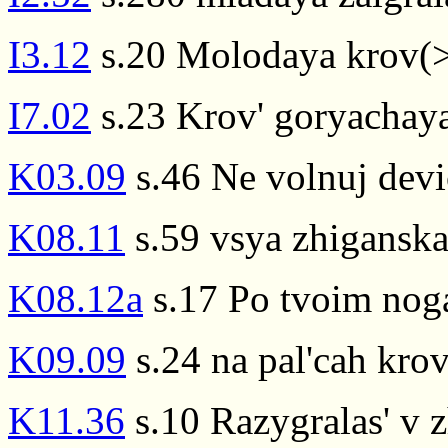
I3.12
s.20 Molodaya krov(>
I7.02
s.23 Krov' goryachaya 
K03.09
s.46 Ne volnuj devi
K08.11
s.59 vsya zhiganska
K08.12a
s.17 Po tvoim noga
K09.09
s.24 na pal'cah krov
K11.36
s.10 Razygralas' v 