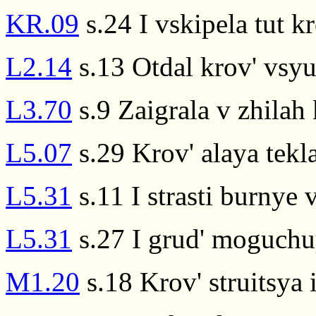
KR.09
s.24 I vskipela tut k
L2.14
s.13 Otdal krov' vsyu
L3.70
s.9 Zaigrala v zhilah
L5.07
s.29 Krov' alaya tekla
L5.31
s.11 I strasti burnye 
L5.31
s.27 I grud' moguchuy
M1.20
s.18 Krov' struitsya 