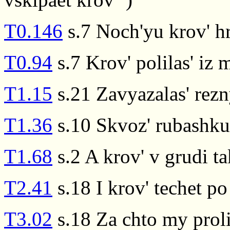
T0.146
s.7 Noch'yu krov' hr
T0.94
s.7 Krov' polilas' iz 
T1.15
s.21 Zavyazalas' rezn
T1.36
s.10 Skvoz' rubashku 
T1.68
s.2 A krov' v grudi t
T2.41
s.18 I krov' techet p
T3.02
s.18 Za chto my proli