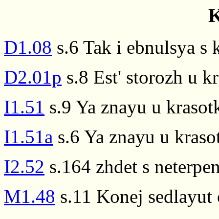
K
D1.08
s.6 Tak i ebnulsya s k
D2.01p
s.8 Est' storozh u kr
I1.51
s.9 Ya znayu u krasotki
I1.51a
s.6 Ya znayu u krasotk
I2.52
s.164 zhdet s neterpen
M1.48
s.11 Konej sedlayut 