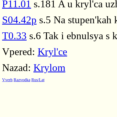
P11.01
s.181 A u kryl'ca uz
S04.42p
s.5 Na stupen'kah k
T0.33
s.6 Tak i ebnulsya s k
Vpered:
Kryl'ce
Nazad:
Krylom
Vverh
Razvodka
Rus/Lat