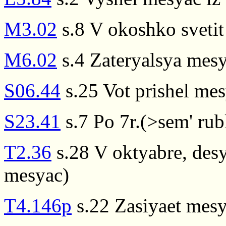
M3.02
s.8 V okoshko sveti
M6.02
s.4 Zateryalsya mes
S06.44
s.25 Vot prishel me
S23.41
s.7 Po 7r.(>sem' rub
T2.36
s.28 V oktyabre, desy
mesyac)
T4.146p
s.22 Zasiyaet mesy