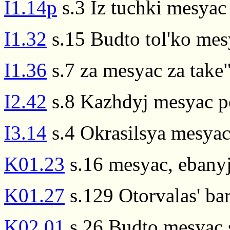
I1.14p
s.3 Iz tuchki mesyac
I1.32
s.15 Budto tol'ko mes
I1.36
s.7 za mesyac za take"
I2.42
s.8 Kazhdyj mesyac po 
I3.14
s.4 Okrasilsya mesya
K01.23
s.16 mesyac, ebanyj 
K01.27
s.129 Otorvalas' ba
K02.01
s.26 Budto mesyac s