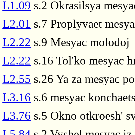
L1.09
s.2 Okrasilsya mesy
L2.01
s.7 Proplyvaet mesy
L2.22
s.9 Mesyac molodoj
L2.22
s.16 Tol'ko mesyac h
L2.55
s.26 Ya za mesyac p
L3.16
s.6 mesyac konchaets
L3.76
s.5 Okno otkroesh' s
L5.84
s.2 Vyshel mesyac iz