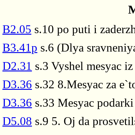
M
B2.05
s.10 po puti i zaderz
B3.41p
s.6 (Dlya sravneniy
D2.31
s.3 Vyshel mesyac iz
D3.36
s.32 8.Mesyac za e`t
D3.36
s.33 Mesyac podarki 
D5.08
s.9 5. Oj da prosveti