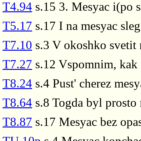
T4.94
s.15 3. Mesyac i(po 
T5.17
s.17 I na mesyac sleg 
T7.10
s.3 V okoshko svetit
T7.27
s.12 Vspomnim, kak p
T8.24
s.4 Pust' cherez mesy
T8.64
s.8 Togda byl prosto
T8.87
s.17 Mesyac bez opa
TU.10p
s.4 Mesyac konchae