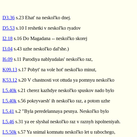
D3.36
s.23 Ehat' na neskol'ko dnej.
D5.53
s.10 I reshetki v neskol'ko ryadov
I2.18
s.16 Do Magadana -- neskol'ko skorej
I3.04
s.43 uzhe neskol'ko dal'she.)
I6.09
s.11 Parodiya nablyudalas' neskol'ko raz,
K09.13
s.17 Pobyt' na vole hot' neskol'ko minut,
K53.12
s.20 V chastnosti vot ottuda ya pomnyu neskol'ko
L5.40k
s.21 cherez kazhdye neskol'ko spuskov nado bylo
L5.40k
s.56 pokryvaesh' ih neskol'ko raz, a potom uzhe
L5.41
s.2 "Byla peredelannaya pesnya. Neskol'ko bylo
L5.46
s.31 ya ee slyshal neskol'ko raz v raznyh ispolneniyah.
L5.50k
s.57 Ya snimal komnatu neskol'ko let u rabochego,