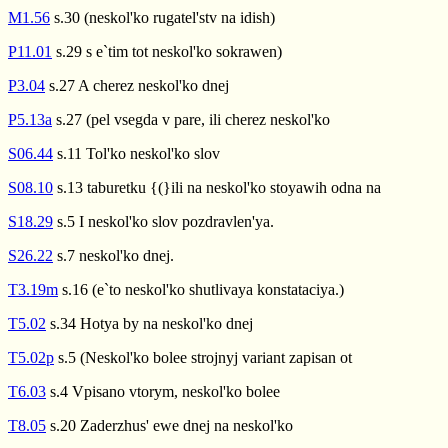
M1.56
s.30 (neskol'ko rugatel'stv na idish)
P11.01
s.29 s e`tim tot neskol'ko sokrawen)
P3.04
s.27 A cherez neskol'ko dnej
P5.13a
s.27 (pel vsegda v pare, ili cherez neskol'ko
S06.44
s.11 Tol'ko neskol'ko slov
S08.10
s.13 taburetku {(}ili na neskol'ko stoyawih odna na
S18.29
s.5 I neskol'ko slov pozdravlen'ya.
S26.22
s.7 neskol'ko dnej.
T3.19m
s.16 (e`to neskol'ko shutlivaya konstataciya.)
T5.02
s.34 Hotya by na neskol'ko dnej
T5.02p
s.5 (Neskol'ko bolee strojnyj variant zapisan ot
T6.03
s.4 Vpisano vtorym, neskol'ko bolee
T8.05
s.20 Zaderzhus' ewe dnej na neskol'ko