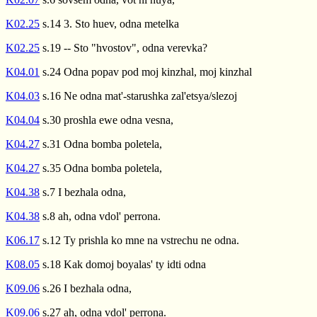
K02.25
s.14 3. Sto huev, odna metelka
K02.25
s.19 -- Sto "hvostov", odna verevka?
K04.01
s.24 Odna popav pod moj kinzhal, moj kinzhal
K04.03
s.16 Ne odna mat'-starushka zal'etsya/slezoj
K04.04
s.30 proshla ewe odna vesna,
K04.27
s.31 Odna bomba poletela,
K04.27
s.35 Odna bomba poletela,
K04.38
s.7 I bezhala odna,
K04.38
s.8 ah, odna vdol' perrona.
K06.17
s.12 Ty prishla ko mne na vstrechu ne odna.
K08.05
s.18 Kak domoj boyalas' ty idti odna
K09.06
s.26 I bezhala odna,
K09.06
s.27 ah, odna vdol' perrona.