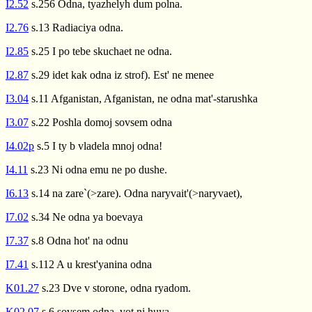
I2.52
s.256 Odna, tyazhelyh dum polna.
I2.76
s.13 Radiaciya odna.
I2.85
s.25 I po tebe skuchaet ne odna.
I2.87
s.29 idet kak odna iz strof). Est' ne menee
I3.04
s.11 Afganistan, Afganistan, ne odna mat'-starushka
I3.07
s.22 Poshla domoj sovsem odna
I4.02p
s.5 I ty b vladela mnoj odna!
I4.11
s.23 Ni odna emu ne po dushe.
I6.13
s.14 na zare`(>zare). Odna naryvait'(>naryvaet),
I7.02
s.34 Ne odna ya boevaya
I7.37
s.8 Odna hot' na odnu
I7.41
s.112 A u krest'yanina odna
K01.27
s.23 Dve v storone, odna ryadom.
K02.07
s.6 sovsem odna, vot ni huya,