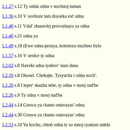
L1.27
s.12 Ty ushla odna v nochnoj tuman
L1.36
s.10 V sovhoze tam doyarka est' odna
L1.40
s.11 Vdal' zhuravlej provozhayu ya odna
L1.40
s.21 odna ya
L1.49
s.18 (Ewe odna pesnya, kotoruyu mozhno bylo
L1.57
s.16 V serdce ty odna
L2.02
s.8 Naveki odna lyubov' nam dana
L2.10
s.8 Okosel. Chekajte. Tysyacha i odna noch'.
L2.26
s.8 I teper' skazhu tebe, ty odna v moej sud'be
L2.26
s.9 Ty odna v moej sud'be
L2.44
s.14 Gruwu ya chasto ostavayas' odna
L2.44
s.30 Gruwu ya chasto ostavayas' odna
L2.53
s.10 Ya hochu, chtob odna ty so mnoj ryadom sidela