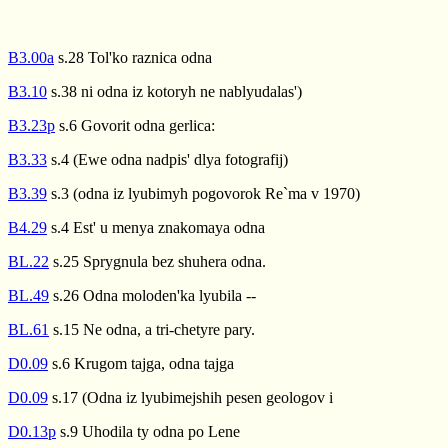
B3.00a
s.28 Tol'ko raznica odna
B3.10
s.38 ni odna iz kotoryh ne nablyudalas')
B3.23p
s.6 Govorit odna gerlica:
B3.33
s.4 (Ewe odna nadpis' dlya fotografij)
B3.39
s.3 (odna iz lyubimyh pogovorok Re`ma v 1970)
B4.29
s.4 Est' u menya znakomaya odna
BL.22
s.25 Sprygnula bez shuhera odna.
BL.49
s.26 Odna moloden'ka lyubila --
BL.61
s.15 Ne odna, a tri-chetyre pary.
D0.09
s.6 Krugom tajga, odna tajga
D0.09
s.17 (Odna iz lyubimejshih pesen geologov i
D0.13p
s.9 Uhodila ty odna po Lene