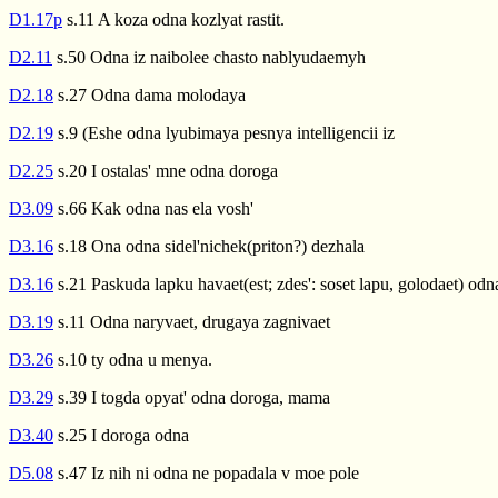
D1.17p
s.11 A koza odna kozlyat rastit.
D2.11
s.50 Odna iz naibolee chasto nablyudaemyh
D2.18
s.27 Odna dama molodaya
D2.19
s.9 (Eshe odna lyubimaya pesnya intelligencii iz
D2.25
s.20 I ostalas' mne odna doroga
D3.09
s.66 Kak odna nas ela vosh'
D3.16
s.18 Ona odna sidel'nichek(priton?) dezhala
D3.16
s.21 Paskuda lapku havaet(est; zdes': soset lapu, golodaet) odn
D3.19
s.11 Odna naryvaet, drugaya zagnivaet
D3.26
s.10 ty odna u menya.
D3.29
s.39 I togda opyat' odna doroga, mama
D3.40
s.25 I doroga odna
D5.08
s.47 Iz nih ni odna ne popadala v moe pole