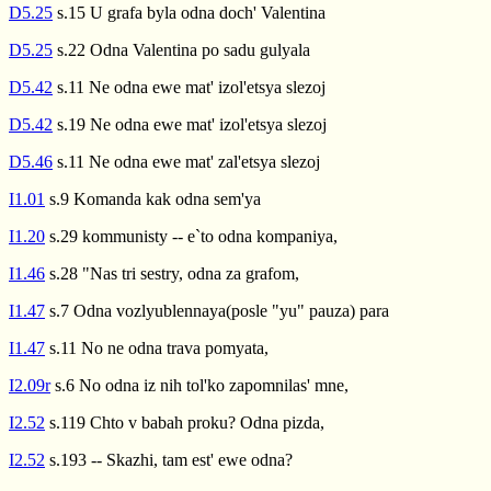
D5.25
s.15 U grafa byla odna doch' Valentina
D5.25
s.22 Odna Valentina po sadu gulyala
D5.42
s.11 Ne odna ewe mat' izol'etsya slezoj
D5.42
s.19 Ne odna ewe mat' izol'etsya slezoj
D5.46
s.11 Ne odna ewe mat' zal'etsya slezoj
I1.01
s.9 Komanda kak odna sem'ya
I1.20
s.29 kommunisty -- e`to odna kompaniya,
I1.46
s.28 "Nas tri sestry, odna za grafom,
I1.47
s.7 Odna vozlyublennaya(posle "yu" pauza) para
I1.47
s.11 No ne odna trava pomyata,
I2.09r
s.6 No odna iz nih tol'ko zapomnilas' mne,
I2.52
s.119 Chto v babah proku? Odna pizda,
I2.52
s.193 -- Skazhi, tam est' ewe odna?