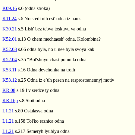
K09.16
s.6 (odna stroka)
K11.24
s.6 No sredi nih est' odna iz nauk
K30.21
s.5 Lish' bez tebya toskuyu ya odna
K52.01
s.13 O chem mechtaesh' odna, Kolombina?
K52.03
s.66 odna byla, no u nee byla svoya kak
K52.04
s.35 "Bol'shuyu chast pomnila odna
K53.11
s.16 Odna devchonka na troih
K53.12
s.25 Odna iz e`tih pesen na rasprostranennyj motiv
KR.08
s.19 I v serdce ty odna
KR.16p
s.8 Stoit odna
L1.21
s.89 Ostalasya odna
L1.21
s.158 Tol'ko raznica odna
L1.21
s.217 Semeryh lyublyu odna