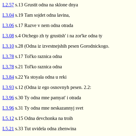
L2.57
s.13 Grustit odna na sklone dnya
L3.04
s.19 Tam sojdet odna lavina,
L3.06
s.17 Razve v nem odna otrada
L3.08
s.4 Otchego zh ty grustish' i na zor'ke odna ty
L3.10
s.28 (Odna iz izvestnejshih pesen Gorodnickogo.
L3.78
s.17 Tol'ko raznica odna
L3.78
s.21 Tol'ko raznica odna
L3.84
s.22 Ya stoyala odna u reki
L3.93
s.12 (Odna iz ego osnovnyh pesen. 2.2:
L3.96
s.30 Ty odna mne pamyat' i otrada
L3.96
s.31 Ty odna mne neskazannyj svet
L5.12
s.15 Odna devchonka na troih
L5.21
s.33 Tut uvidela odna zhenwina