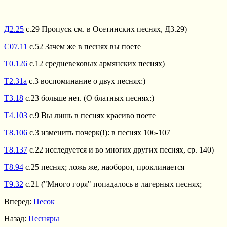
Д2.25
с.29 Пропуск см. в Осетинских песнях, Д3.29)
С07.11
с.52 Зачем же в песнях вы поете
Т0.126
с.12 средневековых армянских песнях)
Т2.31а
с.3 воспоминание о двух песнях:)
Т3.18
с.23 больше нет. (О блатных песнях:)
Т4.103
с.9 Вы лишь в песнях красиво поете
Т8.106
с.3 изменить почерк(!): в песнях 106-107
Т8.137
с.22 исследуется и во многих других песнях, ср. 140)
Т8.94
с.25 песнях; ложь же, наоборот, проклинается
Т9.32
с.21 ("Много горя" попадалось в лагерных песнях;
Вперед:
Песок
Назад:
Песняры