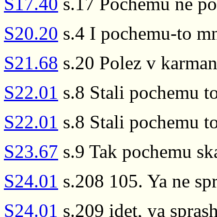
S17.40
s.17 Pochemu ne pod
S20.20
s.4 I pochemu-to mn
S21.68
s.20 Polez v karman
S22.01
s.8 Stali pochemu t
S22.01
s.8 Stali pochemu t
S23.67
s.9 Tak pochemu sk
S24.01
s.208 105. Ya ne sp
S24.01
s.209 idet, ya spra