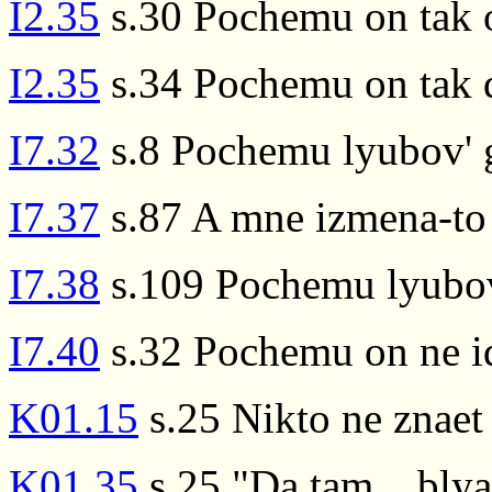
I2.35
s.30 Pochemu on tak 
I2.35
s.34 Pochemu on tak 
I7.32
s.8 Pochemu lyubov'
I7.37
s.87 A mne izmena-to
I7.38
s.109 Pochemu lyubov
I7.40
s.32 Pochemu on ne i
K01.15
s.25 Nikto ne znae
K01.35
s.25 "Da tam... blya