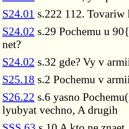
S24.01
s.222 112. Tovariw 
S24.02
s.29 Pochemu u 90{\
net?
S24.02
s.32 gde? Vy v armi
S25.18
s.2 Pochemu v armi
S26.22
s.6 yasno Pochemu(
lyubyat vechno, A drugih
SSS.63
s.10 A kto ne znaet