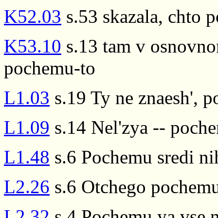
K52.03
s.53 skazala, chto 
K53.10
s.13 tam v osnovnom
pochemu-to
L1.03
s.19 Ty ne znaesh', 
L1.09
s.14 Nel'zya -- poch
L1.48
s.6 Pochemu sredi ni
L2.26
s.6 Otchego pochemu
L2.32
s.4 Pochemu ya vse n