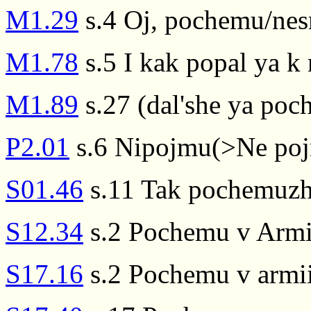
M1.29
s.4 Oj, pochemu/ne
M1.78
s.5 I kak popal ya k 
M1.89
s.27 (dal'she ya poc
P2.01
s.6 Nipojmu(>Ne poj
S01.46
s.11 Tak pochemuzh
S12.34
s.2 Pochemu v Armii
S17.16
s.2 Pochemu v armii