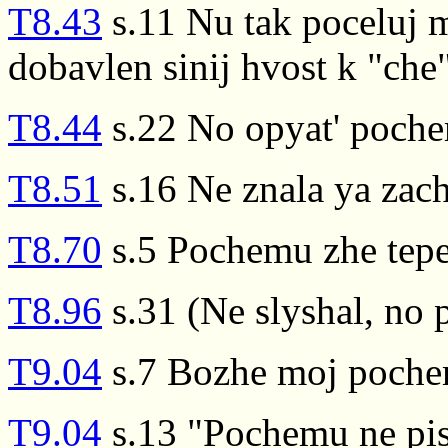
T8.43
s.11 Nu tak poceluj 
dobavlen sinij hvost k "che"
T8.44
s.22 No opyat' poch
T8.51
s.16 Ne znala ya za
T8.70
s.5 Pochemu zhe teper
T8.96
s.31 (Ne slyshal, no
T9.04
s.7 Bozhe moj pochem
T9.04
s.13 "Pochemu ne pis