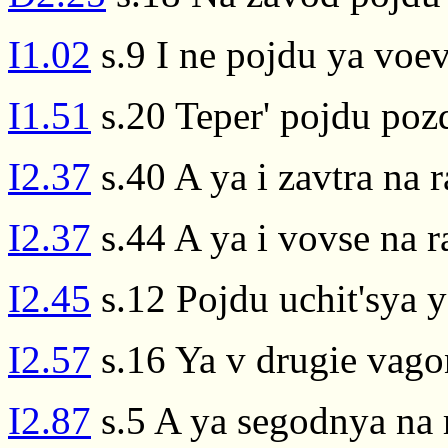
I1.02
s.9 I ne pojdu ya voev
I1.51
s.20 Teper' pojdu poz
I2.37
s.40 A ya i zavtra na 
I2.37
s.44 A ya i vovse na 
I2.45
s.12 Pojdu uchit'sya ya
I2.57
s.16 Ya v drugie vag
I2.87
s.5 A ya segodnya na 