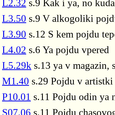
L2.32
s.9 Kak i ya, no kuda
L3.50
s.9 V alkogoliki poj
L3.90
s.12 S kem pojdu tep
L4.02
s.6 Ya pojdu vpered
L5.29k
s.13 ya v magazin, 
M1.40
s.29 Pojdu v artistki
P10.01
s.11 Pojdu odin ya n
S07.06
s.11 Pojdu chasovo