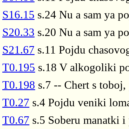
S16.15
s.24 Nu a sam ya po
S20.33
s.20 Nu a sam ya po
S21.67
s.11 Pojdu chasovo
T0.195
s.18 V alkogoliki p
T0.198
s.7 -- Chert s toboj,
T0.27
s.4 Pojdu veniki loma
T0.67
s.5 Soberu manatki i 