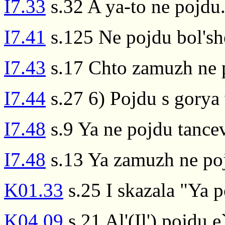
I7.33
s.32 A ya-to ne pojdu
I7.41
s.125 Ne pojdu bol'sh
I7.43
s.17 Chto zamuzh ne 
I7.44
s.27 6) Pojdu s gorya
I7.48
s.9 Ya ne pojdu tancev
I7.48
s.13 Ya zamuzh ne po
K01.33
s.25 I skazala "Ya p
K04.09
s.21 Al'(Il') pojdu e