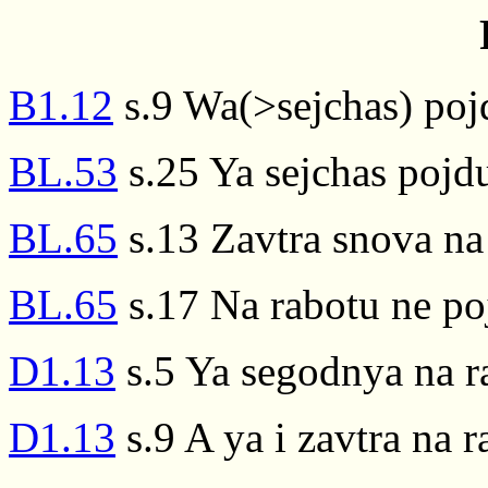
B1.12
s.9 Wa(>sejchas) pojd
BL.53
s.25 Ya sejchas pojd
BL.65
s.13 Zavtra snova na
BL.65
s.17 Na rabotu ne poj
D1.13
s.5 Ya segodnya na r
D1.13
s.9 A ya i zavtra na 