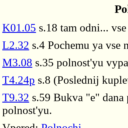
Po
K01.05
s.18 tam odni... vse
L2.32
s.4 Pochemu ya vse n
M3.08
s.35 polnost'yu vypal
T4.24p
s.8 (Poslednij kuple
T9.32
s.59 Bukva "e" dana p
polnost'yu.
Vpered:
Polnochi