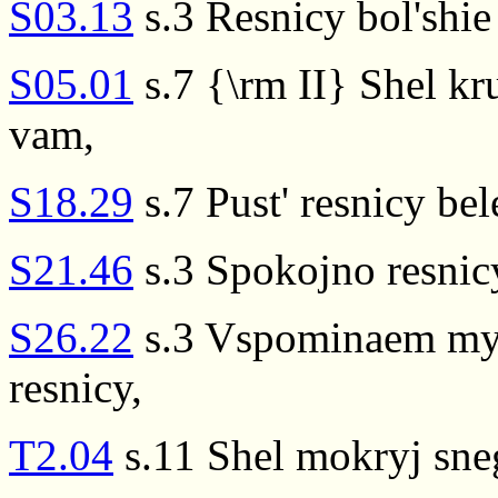
S03.13
s.3 Resnicy bol'shie
S05.01
s.7 {\rm II} Shel kr
vam,
S18.29
s.7 Pust' resnicy bel
S21.46
s.3 Spokojno resnicy
S26.22
s.3 Vspominaem my d
resnicy,
T2.04
s.11 Shel mokryj sneg