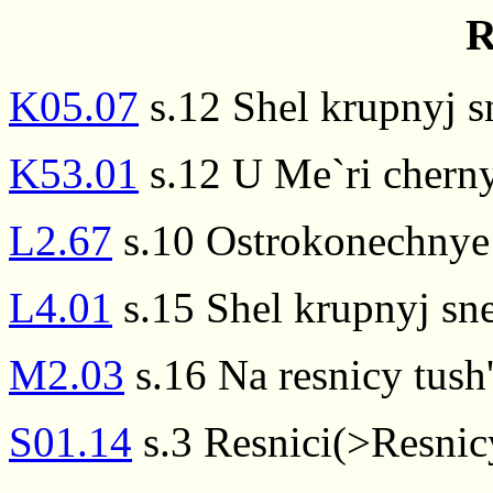
R
K05.07
s.12 Shel krupnyj s
K53.01
s.12 U Me`ri cherny
L2.67
s.10 Ostrokonechnye 
L4.01
s.15 Shel krupnyj sne
M2.03
s.16 Na resnicy tush
S01.14
s.3 Resnici(>Resnicy