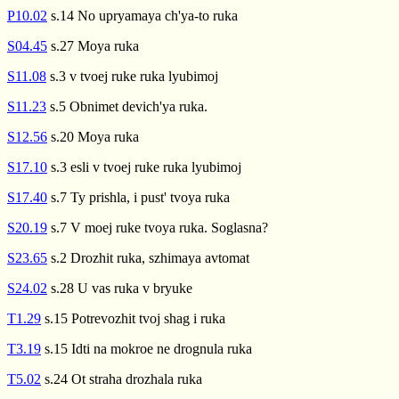
P10.02
s.14 No upryamaya ch'ya-to ruka
S04.45
s.27 Moya ruka
S11.08
s.3 v tvoej ruke ruka lyubimoj
S11.23
s.5 Obnimet devich'ya ruka.
S12.56
s.20 Moya ruka
S17.10
s.3 esli v tvoej ruke ruka lyubimoj
S17.40
s.7 Ty prishla, i pust' tvoya ruka
S20.19
s.7 V moej ruke tvoya ruka. Soglasna?
S23.65
s.2 Drozhit ruka, szhimaya avtomat
S24.02
s.28 U vas ruka v bryuke
T1.29
s.15 Potrevozhit tvoj shag i ruka
T3.19
s.15 Idti na mokroe ne drognula ruka
T5.02
s.24 Ot straha drozhala ruka