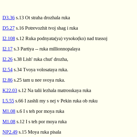
D3.36
s.13 Ot straha drozhala ruka
D5.27
s.16 Potrevozhit tvoj shag i ruka
I2.108
s.12 Ruka podnyata(ya) vysoko(ko) nad trassoj
I2.17
s.3 Partiya -- ruka millionnopalaya
I2.26
s.38 Lish' ruka chut' drozha,
I2.54
s.34 Tvoya volosataya ruka.
I2.86
s.25 tam u nee svoya ruka.
K22.03
s.12 Na talii lezhala matrosskaya ruka
L5.55
s.66 I zashli my s nej v Pekin ruka ob ruku
M1.08
s.6 I s teh por moya ruka
M1.08
s.12 I s teh por moya ruka
NP2.49
s.15 Moya ruka pisala