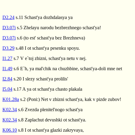
D2.24
s.11 Schast'ya dozhdalasya ya
D3.07i
s.5 Zhelayu narodu bezbrezhnego schast'ya!
D3.07i
s.6 (to est' schast'ya bez Brezhneva)
D3.29
s.48 I ot schast'ya pesenku spoyu.
I1.27
s.7 V e`toj zhizni, schast'ya netu v nej.
I1.49
s.6 E`h, ya mal'chik na chuzhbine, schast'ya-doli mne net
I2.84
s.20 I slezy schast'ya prolilis'
I5.04
s.17 A ya ot schast'ya chasto plakala
K01.28a
s.2 (Poni:) Net v zhizni schast'ya, kak v pizde zubov!
K02.34
s.6 Zvezda plenitel'nogo schast'ya
K02.34
s.8 Zaplachut devushki ot schast'ya.
K06.10
s.8 I ot schast'ya glazki zakryvaya,