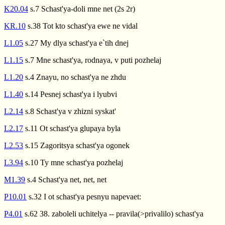
K20.04
s.7 Schast'ya-doli mne net (2s 2r)
KR.10
s.38 Tot kto schast'ya ewe ne vidal
L1.05
s.27 My dlya schast'ya e`tih dnej
L1.15
s.7 Mne schast'ya, rodnaya, v puti pozhelaj
L1.20
s.4 Znayu, no schast'ya ne zhdu
L1.40
s.14 Pesnej schast'ya i lyubvi
L2.14
s.8 Schast'ya v zhizni syskat'
L2.17
s.11 Ot schast'ya glupaya byla
L2.53
s.15 Zagoritsya schast'ya ogonek
L3.94
s.10 Ty mne schast'ya pozhelaj
M1.39
s.4 Schast'ya net, net, net
P10.01
s.32 I ot schast'ya pesnyu napevaet:
P4.01
s.62 38. zaboleli uchitelya -- pravila(>privalilo) schast'ya