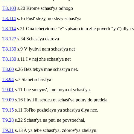
T8.103
s.20 Krome schast'ya odnogo
T8.114
s.16 Pust' slezy, no slezy schast'ya
T8.114
s.21 Ona tebe(vtoroe "e" vpisano tem zhe poverh "ya") dlya s
T8.127
s.34 Schast'ya ostrova
T8.130
s.9 V lyubvi nam schast'ya net
T8.130
s.11 I v nej zhe schast'ya net
T8.60
s.26 Bez tebya mne schast'ya net.
T8.94
s.7 Stanet schast'ya
T9.01
s.11 I ne smeyus', i ne poyu ot schast'ya.
T9.09
s.16 I byli ih serdca ot schast'ya polny do predela.
T9.15
s.11 Tol'ko pozhelayu ya schast'ya dlya nee.
T9.28
s.22 Schast'ya na puti ne povstrechal,
T9.31
s.13 A ya tebe schast'ya, zdorov'ya zhelayu.