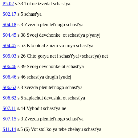
P5.02
s.33 Tot ne izvedal schast'ya.
S02.17
s.5 schast'ya
S04.18
s.3 Zvezda plenitel'nogo schast'ya
S04.45
s.38 Svoej devchonke, ot schast'ya p'yanyj
S04.45
s.53 Kto otdal zhizni vo imya schast'ya
S05.03
s.26 Chto gorya net i schas't'ya(>schast'ya) net
S06.46
s.39 Svoej devchonke ot schast'ya
S06.46
s.46 schast'ya drugih lyudej
S06.62
s.3 zvezda plenitel'nogo schast'ya
S06.62
s.5 zaplachut devushki ot schast'ya
S07.11
s.44 Vyhodit schast'ya ne
S07.15
s.3 Zvezda plenitel'nogo schast'ya
S11.14
s.5 (6) Vot stol'ko ya tebe zhelayu schast'ya