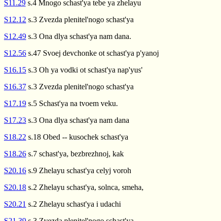
S11.29
s.4 Mnogo schast'ya tebe ya zhelayu
S12.12
s.3 Zvezda plenitel'nogo schast'ya
S12.49
s.3 Ona dlya schast'ya nam dana.
S12.56
s.47 Svoej devchonke ot schast'ya p'yanoj
S16.15
s.3 Oh ya vodki ot schast'ya nap'yus'
S16.37
s.3 Zvezda plenitel'nogo schast'ya
S17.19
s.5 Schast'ya na tvoem veku.
S17.23
s.3 Ona dlya schast'ya nam dana
S18.22
s.18 Obed -- kusochek schast'ya
S18.26
s.7 schast'ya, bezbrezhnoj, kak
S20.16
s.9 Zhelayu schast'ya celyj voroh
S20.18
s.2 Zhelayu schast'ya, solnca, smeha,
S20.21
s.2 Zhelayu schast'ya i udachi
S21.39
s.3 Zvezda plenitel'nogo schast'ya