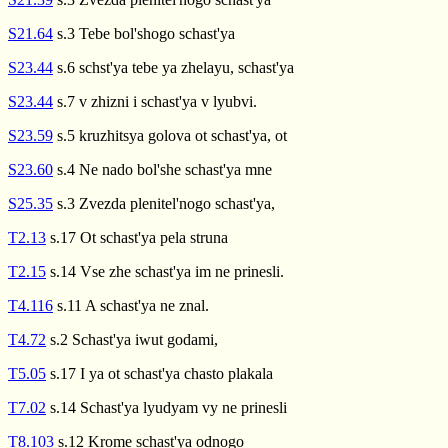
S21.64
s.3 Tebe bol'shogo schast'ya
S23.44
s.6 schst'ya tebe ya zhelayu, schast'ya
S23.44
s.7 v zhizni i schast'ya v lyubvi.
S23.59
s.5 kruzhitsya golova ot schast'ya, ot
S23.60
s.4 Ne nado bol'she schast'ya mne
S25.35
s.3 Zvezda plenitel'nogo schast'ya,
T2.13
s.17 Ot schast'ya pela struna
T2.15
s.14 Vse zhe schast'ya im ne prinesli.
T4.116
s.11 A schast'ya ne znal.
T4.72
s.2 Schast'ya iwut godami,
T5.05
s.17 I ya ot schast'ya chasto plakala
T7.02
s.14 Schast'ya lyudyam vy ne prinesli
T8.103
s.12 Krome schast'ya odnogo