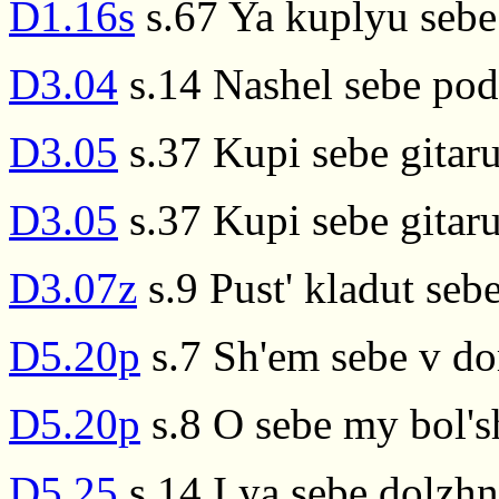
D1.16s
s.67 Ya kuplyu sebe
D3.04
s.14 Nashel sebe pod
D3.05
s.37 Kupi sebe gitaru
D3.05
s.37 Kupi sebe gitaru
D3.07z
s.9 Pust' kladut seb
D5.20p
s.7 Sh'em sebe v do
D5.20p
s.8 O sebe my bol's
D5.25
s.14 I ya sebe dolzhn