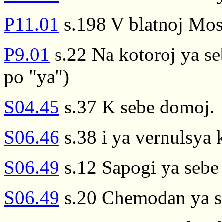
P11.01
s.198 V blatnoj Mos
P9.01
s.22 Na kotoroj ya s
po "ya")
S04.45
s.37 K sebe domoj.
S06.46
s.38 i ya vernulsya
S06.49
s.12 Sapogi ya sebe 
S06.49
s.20 Chemodan ya s