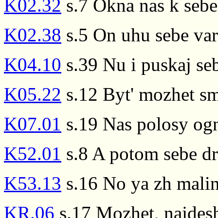
K02.32
s.7 Okna nas k sebe
K02.38
s.5 On uhu sebe vari
K04.10
s.39 Nu i puskaj se
K05.22
s.12 Byt' mozhet sm
K07.01
s.19 Nas polosy ogn
K52.01
s.8 A potom sebe dr
K53.13
s.16 No ya zh mali
KR.06
s.17 Mozhet, najdesh