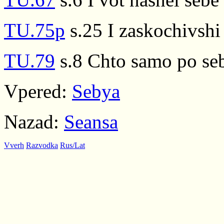
TU.75p
s.25 I zaskochivshi
TU.79
s.8 Chto samo po seb
Vpered:
Sebya
Nazad:
Seansa
Vverh
Razvodka
Rus/Lat