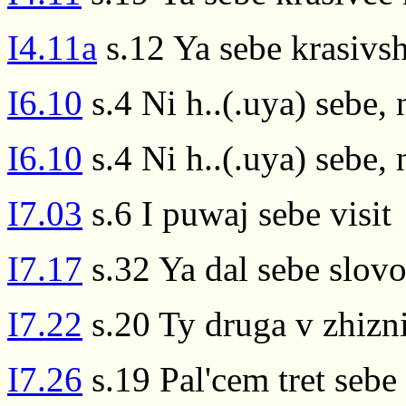
I4.11a
s.12 Ya sebe krasivsh
I6.10
s.4 Ni h..(.uya) sebe, 
I6.10
s.4 Ni h..(.uya) sebe, 
I7.03
s.6 I puwaj sebe visit
I7.17
s.32 Ya dal sebe slovo
I7.22
s.20 Ty druga v zhizni
I7.26
s.19 Pal'cem tret sebe