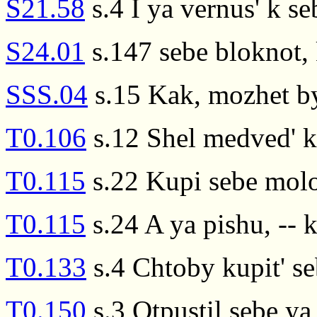
S21.58
s.4 I ya vernus' k s
S24.01
s.147 sebe bloknot, 
SSS.04
s.15 Kak, mozhet byt
T0.106
s.12 Shel medved' k
T0.115
s.22 Kupi sebe mol
T0.115
s.24 A ya pishu, -- k
T0.133
s.4 Chtoby kupit' se
T0.150
s.3 Otpustil sebe y