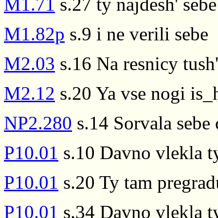
M1.71
s.27 ty najdesh' seb
M1.82p
s.9 i ne verili sebe
M2.03
s.16 Na resnicy tush
M2.12
s.20 Ya vse nogi is_h
NP2.280
s.14 Sorvala sebe 
P10.01
s.10 Davno vlekla ty
P10.01
s.20 Ty tam pregradu
P10.01
s.34 Davno vlekla ty