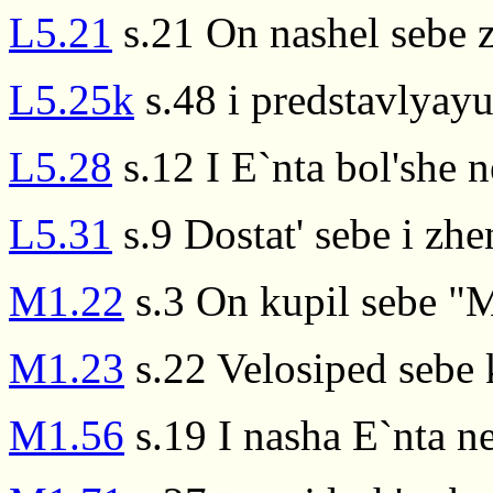
L5.21
s.21 On nashel sebe
L5.25k
s.48 i predstavlyayut
L5.28
s.12 I E`nta bol'she 
L5.31
s.9 Dostat' sebe i zhe
M1.22
s.3 On kupil sebe "
M1.23
s.22 Velosiped sebe 
M1.56
s.19 I nasha E`nta n