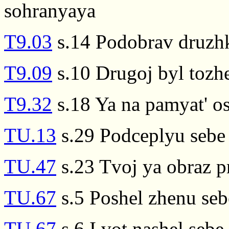
sohranyaya
T9.03
s.14 Podobrav druzhk
T9.09
s.10 Drugoj byl tozhe
T9.32
s.18 Ya na pamyat' os
TU.13
s.29 Podceplyu sebe
TU.47
s.23 Tvoj ya obraz p
TU.67
s.5 Poshel zhenu sebe
TU.67
s.6 I vot nashel sebe