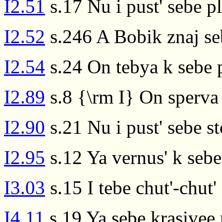
I2.51
s.17 Nu i pust' sebe p
I2.52
s.246 A Bobik znaj seb
I2.54
s.24 On tebya k sebe 
I2.89
s.8 {\rm I} On sperva 
I2.90
s.21 Nu i pust' sebe st
I2.95
s.12 Ya vernus' k seb
I3.03
s.15 I tebe chut'-chut'
I4.11
s.19 Ya sebe krasivee 