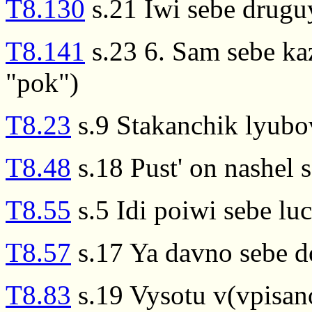
T8.130
s.21 Iwi sebe drugu
T8.141
s.23 6. Sam sebe ka
"pok")
T8.23
s.9 Stakanchik lyubov
T8.48
s.18 Pust' on nashel 
T8.55
s.5 Idi poiwi sebe l
T8.57
s.17 Ya davno sebe d
T8.83
s.19 Vysotu v(vpisan