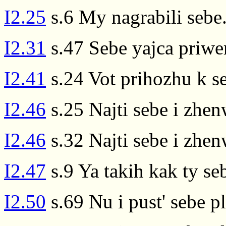
I2.25
s.6 My nagrabili sebe
I2.31
s.47 Sebe yajca priwe
I2.41
s.24 Vot prihozhu k s
I2.46
s.25 Najti sebe i zhen
I2.46
s.32 Najti sebe i zhen
I2.47
s.9 Ya takih kak ty s
I2.50
s.69 Nu i pust' sebe p