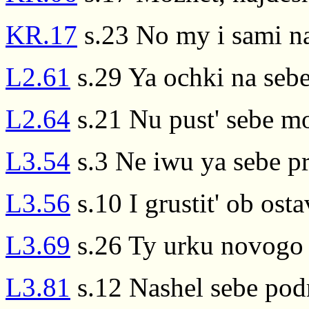
KR.17
s.23 No my i sami na
L2.61
s.29 Ya ochki na seb
L2.64
s.21 Nu pust' sebe mo
L3.54
s.3 Ne iwu ya sebe p
L3.56
s.10 I grustit' ob ost
L3.69
s.26 Ty urku novogo 
L3.81
s.12 Nashel sebe pod