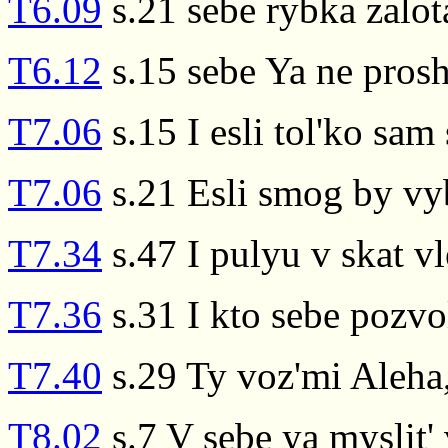
T6.09
s.21 sebe rybka zalot
T6.12
s.15 sebe Ya ne pros
T7.06
s.15 I esli tol'ko sam
T7.06
s.21 Esli smog by vyb
T7.34
s.47 I pulyu v skat vl
T7.36
s.31 I kto sebe pozvo
T7.40
s.29 Ty voz'mi Aleha
T8.02
s.7 V sebe ya myslit'