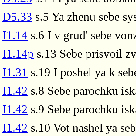
D5.33
s.5 Ya zhenu sebe s
I1.14
s.6 I v grud' sebe von
I1.14p
s.13 Sebe prisvoil zv
I1.31
s.19 I poshel ya k se
I1.42
s.8 Sebe parochku iska
I1.42
s.9 Sebe parochku iska
I1.42
s.10 Vot nashel ya seb