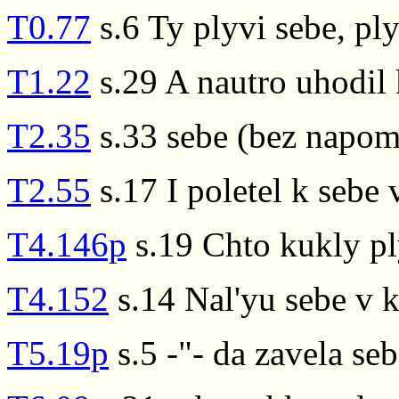
T0.77
s.6 Ty plyvi sebe, ply
T1.22
s.29 A nautro uhodil
T2.35
s.33 sebe (bez napom
T2.55
s.17 I poletel k sebe 
T4.146p
s.19 Chto kukly pl
T4.152
s.14 Nal'yu sebe v 
T5.19p
s.5 -"- da zavela se