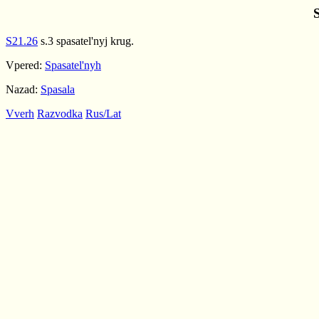
S21.26
s.3 spasatel'nyj krug.
Vpered:
Spasatel'nyh
Nazad:
Spasala
Vverh
Razvodka
Rus/Lat