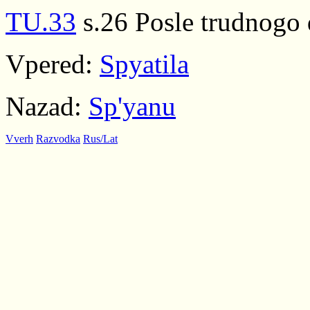
TU.33
s.26 Posle trudnogo d
Vpered:
Spyatila
Nazad:
Sp'yanu
Vverh
Razvodka
Rus/Lat