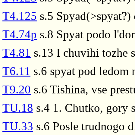
T4.125
s.5 Spyad(>spyat?) d
T4.74p
s.8 Spyat podo l'd
T4.81
s.13 I chuvihi tozhe 
T6.11
s.6 spyat pod ledom 
T9.20
s.6 Tishina, vse prest
TU.18
s.4 1. Chutko, gory s
TU.33
s.6 Posle trudnogo dn