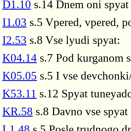
D1.10
s.14 Dnem oni spyat 
I1.03
s.5 Vpered, vpered, 
I2.53
s.8 Vse lyudi spyat:
K04.14
s.7 Pod kurganom sp
K05.05
s.5 I vse devchonki
K53.11
s.12 Spyat tuneyad
KR.58
s.8 Davno vse spyat
L1.48
s.5 Posle trudnogo dn