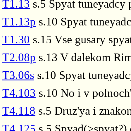
T1.13
s.5 Spyat tuneyadcy 
T1.13p
s.10 Spyat tuneyad
T1.30
s.15 Vse gusary spya
T2.08p
s.13 V dalekom Rim
T3.06s
s.10 Spyat tuneyadc
T4.103
s.10 No i v polnoch
T4.118
s.5 Druz'ya i znako
T4.125
s.5 Spyad(>spyat?) d