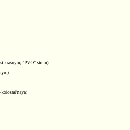
kst krasnym; "PVO" sinim)
snym)
>kolossal'naya)