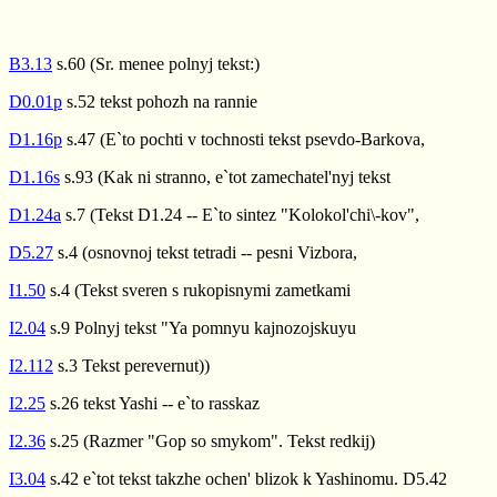
B3.13
s.60 (Sr. menee polnyj tekst:)
D0.01p
s.52 tekst pohozh na rannie
D1.16p
s.47 (E`to pochti v tochnosti tekst psevdo-Barkova,
D1.16s
s.93 (Kak ni stranno, e`tot zamechatel'nyj tekst
D1.24a
s.7 (Tekst D1.24 -- E`to sintez "Kolokol'chi\-kov",
D5.27
s.4 (osnovnoj tekst tetradi -- pesni Vizbora,
I1.50
s.4 (Tekst sveren s rukopisnymi zametkami
I2.04
s.9 Polnyj tekst "Ya pomnyu kajnozojskuyu
I2.112
s.3 Tekst perevernut))
I2.25
s.26 tekst Yashi -- e`to rasskaz
I2.36
s.25 (Razmer "Gop so smykom". Tekst redkij)
I3.04
s.42 e`tot tekst takzhe ochen' blizok k Yashinomu. D5.42