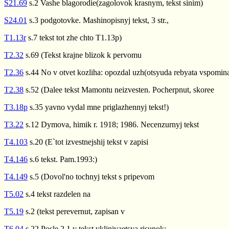
S21.69
s.2 Vashe blagorodie(zagolovok krasnym, tekst sinim)
S24.01
s.3 podgotovke. Mashinopisnyj tekst, 3 str.,
T1.13r
s.7 tekst tot zhe chto T1.13p)
T2.32
s.69 (Tekst krajne blizok k pervomu
T2.36
s.44 No v otvet kozliha: opozdal uzh(otsyuda rebyata vspominal
T2.38
s.52 (Dalee tekst Mamontu neizvesten. Pocherpnut, skoree
T3.18p
s.35 yavno vydal mne priglazhennyj tekst!)
T3.22
s.12 Dymova, himik r. 1918; 1986. Necenzurnyj tekst
T4.103
s.20 (E`tot izvestnejshij tekst v zapisi
T4.146
s.6 tekst. Pam.1993:)
T4.149
s.5 (Dovol'no tochnyj tekst s pripevom
T5.02
s.4 tekst razdelen na
T5.19
s.2 (tekst perevernut, zapisan v
T6.04
s.22 Posle 2.1 v tekst vklinivaetsya risunok: