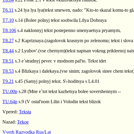
T6.11
s.24 lya lya lya(tekst smewen, nado: "Kto-to skazal komu-to gl
T7.10
s.14 (Bolee polnyj tekst soobwila Lilya Dobraya
T8.106
s.4 naklonnyj tekst postepenno smenyaetsya pryamym,
T8.27
s.2 Kapriznaya.(zagolovok krasnym po zelenomu; tekst i slova
T8.44
s.2 Lyubov'.(vse chernym)(tekst napisan vokrug prikleenoj nais
T8.51
s.3 e`stradnyj pevec v modnom pal'to. Tekst idet
T8.53
s.4 Blizkaya i dalekaya.(vse sinim; zagolovok sinee chem tekst
T9.21
s.45 (Samyj polnyj tekst. S\-hoditsya s L4.01
TU.00p
s.28 (Mne e`tot tekst kazhetsya bolee sovershennym --
TU.64p
s.9 (V ostal'nom Lilin i Volodin tekst blizok
Vpered:
Teksta
Nazad:
Tekoe
Vverh
Razvodka
Rus/Lat