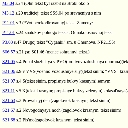
M3.04
s.24 (Olin tekst byl razbit na stroki okolo
M3.12
s.20 tradiciej; tekst SSS.04 po sravneniyu s nim
P11.01
s.3 (*Vot perekodirovannyj tekst. Zameny:
P11.01
s.24 znatokov polnogo teksta. Odnako osnovnoj tekst
P3.03
s.47 Drugoj tekst "Cyganki" sm. u Chernova, NP2.155)
S06.57
s.21 (sr. S01.46 (menee sohrannyj tekst.)
S21.05
s.4 Popal sluzhit' ya v PVO(protivovozdushnaya oborona)(te
S21.06
s.9 v VVS(voenno-vozdushnye sily)(tekst sinim; "VVS" kra
S21.07
s.4 S(tekst sinim, propisnye bukvy krasnym) samym
S21.11
s.5 K(tekst krasnym; propisnye bukvy zelenym) kolasal'naya(
S21.63
s.2 Prowal'nyj den'(zagolovok krasnym, tekst sinim)
S21.67
s.2 Novogodnyaya noch'(zagolovok krasnym, tekst sinim)
S21.68
s.2 Pis'mo(zagolovok krasnym, tekst sinim)