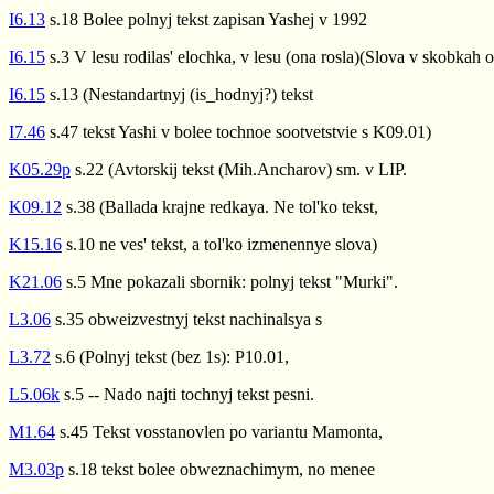
I6.13
s.18 Bolee polnyj tekst zapisan Yashej v 1992
I6.15
s.3 V lesu rodilas' elochka, v lesu (ona rosla)(Slova v skobkah 
I6.15
s.13 (Nestandartnyj (is_hodnyj?) tekst
I7.46
s.47 tekst Yashi v bolee tochnoe sootvetstvie s K09.01)
K05.29p
s.22 (Avtorskij tekst (Mih.Ancharov) sm. v LIP.
K09.12
s.38 (Ballada krajne redkaya. Ne tol'ko tekst,
K15.16
s.10 ne ves' tekst, a tol'ko izmenennye slova)
K21.06
s.5 Mne pokazali sbornik: polnyj tekst "Murki".
L3.06
s.35 obweizvestnyj tekst nachinalsya s
L3.72
s.6 (Polnyj tekst (bez 1s): P10.01,
L5.06k
s.5 -- Nado najti tochnyj tekst pesni.
M1.64
s.45 Tekst vosstanovlen po variantu Mamonta,
M3.03p
s.18 tekst bolee obweznachimym, no menee