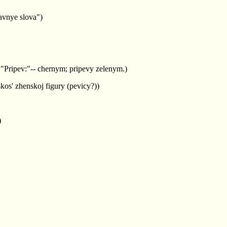
avnye slova")
 "Pripev:"-- chernym; pripevy zelenym.)
kos' zhenskoj figury (pevicy?))
)