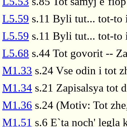
L5.53
s.85 Tot samyj e`fiop
L5.59
s.11 Byli tut... tot-to 
L5.59
s.11 Byli tut... tot-to 
L5.68
s.44 Tot govorit -- Z
M1.33
s.24 Vse odin i tot z
M1.34
s.21 Zapisalsya tot 
M1.36
s.24 (Motiv: Tot zhe,
M1.51
s.6 E`ta noch' legla 