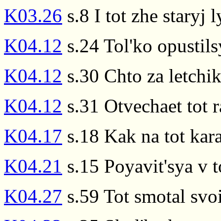
K03.26
s.8 I tot zhe staryj 
K04.12
s.24 Tol'ko opustils
K04.12
s.30 Chto za letchik
K04.12
s.31 Otvechaet tot r
K04.17
s.18 Kak na tot kar
K04.21
s.15 Poyavit'sya v t
K04.27
s.59 Tot smotal svoi