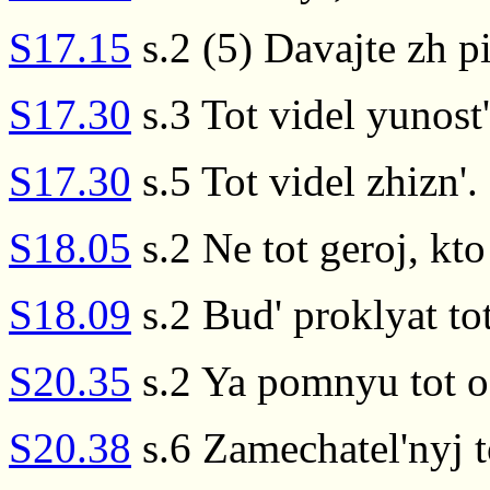
S17.15
s.2 (5) Davajte zh pi
S17.30
s.3 Tot videl yunost'
S17.30
s.5 Tot videl zhizn'.
S18.05
s.2 Ne tot geroj, kto
S18.09
s.2 Bud' proklyat tot
S20.35
s.2 Ya pomnyu tot o
S20.38
s.6 Zamechatel'nyj t