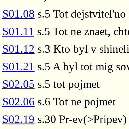
S01.08
s.5 Tot dejstvitel'n
S01.11
s.5 Tot ne znaet, cht
S01.12
s.3 Kto byl v shineli
S01.21
s.5 A byl tot mig so
S02.05
s.5 tot pojmet
S02.06
s.6 Tot ne pojmet
S02.19
s.30 Pr-ev(>Pripev) 