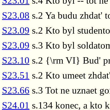
S23.01
s.4 Kto byl -- tot ne
S23.08
s.2 Ya budu zhdat' to
S23.09
s.2 Kto byl studento
S23.09
s.3 Kto byl soldatom
S23.10
s.2 {\rm VI} Bud' pr
S23.51
s.2 Kto umeet zhdat',
S23.66
s.3 Tot ne uznaet go
S24.01
s.134 konec, a kto k