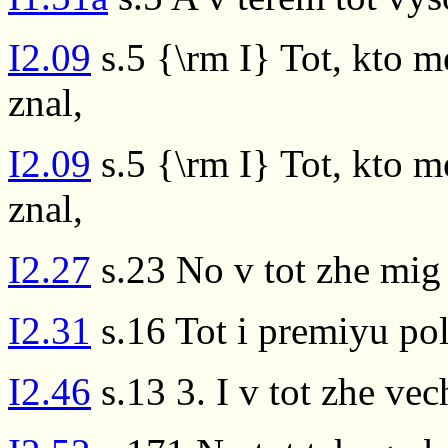
I2.09
s.5 {\rm I} Tot, kto m
znal,
I2.09
s.5 {\rm I} Tot, kto m
znal,
I2.27
s.23 No v tot zhe mig 
I2.31
s.16 Tot i premiyu po
I2.46
s.13 3. I v tot zhe vec