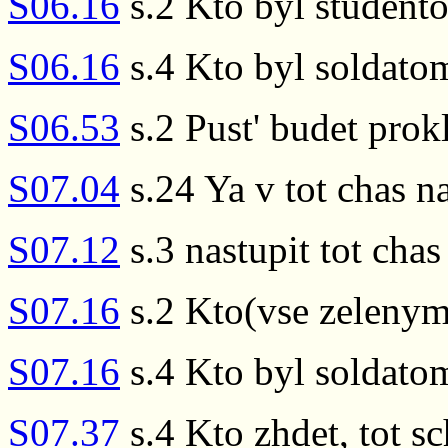
S06.16
s.2 Kto byl studento
S06.16
s.4 Kto byl soldatom
S06.53
s.2 Pust' budet prokl
S07.04
s.24 Ya v tot chas 
S07.12
s.3 nastupit tot chas
S07.16
s.2 Kto(vse zelenym
S07.16
s.4 Kto byl soldatom
S07.37
s.4 Kto zhdet, tot sc