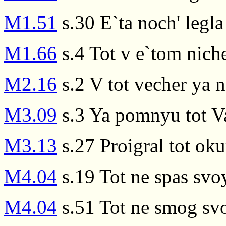
M1.51
s.30 E`ta noch' legla
M1.66
s.4 Tot v e`tom nich
M2.16
s.2 V tot vecher ya ne
M3.09
s.3 Ya pomnyu tot Va
M3.13
s.27 Proigral tot ok
M4.04
s.19 Tot ne spas svoy
M4.04
s.51 Tot ne smog svo