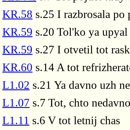
KR.58
s.25 I razbrosala po 
KR.59
s.20 Tol'ko ya upyal 
KR.59
s.27 I otvetil tot ras
KR.60
s.14 A tot refrizhera
L1.02
s.21 Ya davno uzh ne
L1.07
s.7 Tot, chto nedavno
L1.11
s.6 V tot letnij chas