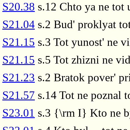
S20.38
s.12 Chto ya ne tot u
S21.04
s.2 Bud' proklyat tot
S21.15
s.3 Tot yunost' ne vi
S21.15
s.5 Tot zhizni ne vid
S21.23
s.2 Bratok pover' pri
S21.57
s.14 Tot ne poznal 
S23.01
s.3 {\rm I} Kto ne by