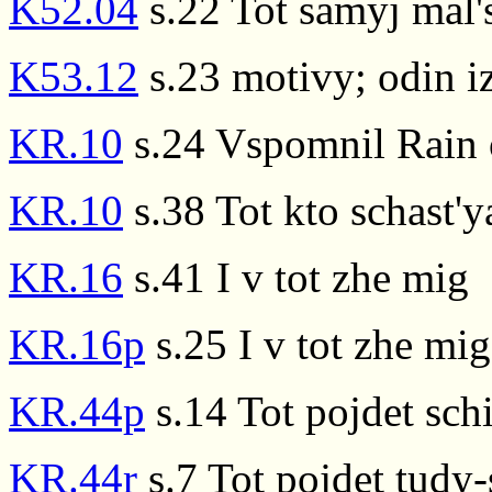
K52.04
s.22 Tot samyj mal's
K53.12
s.23 motivy; odin iz
KR.10
s.24 Vspomnil Rain 
KR.10
s.38 Tot kto schast'y
KR.16
s.41 I v tot zhe mig
KR.16p
s.25 I v tot zhe mig
KR.44p
s.14 Tot pojdet schi
KR.44r
s.7 Tot pojdet tudy