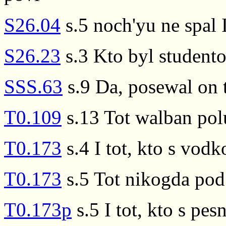
S26.04
s.5 noch'yu ne spal I
S26.23
s.3 Kto byl studento
SSS.63
s.9 Da, posewal on 
T0.109
s.13 Tot walban polu
T0.173
s.4 I tot, kto s vod
T0.173
s.5 Tot nikogda pod
T0.173p
s.5 I tot, kto s pes