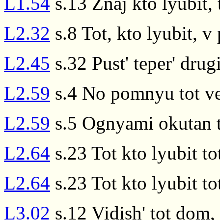
L1.54
s.13 Znaj kto lyubit,
L2.32
s.8 Tot, kto lyubit, v
L2.45
s.32 Pust' teper' drugi
L2.59
s.4 No pomnyu tot v
L2.59
s.5 Ognyami okutan 
L2.64
s.23 Tot kto lyubit to
L2.64
s.23 Tot kto lyubit to
L3.02
s.12 Vidish' tot dom,