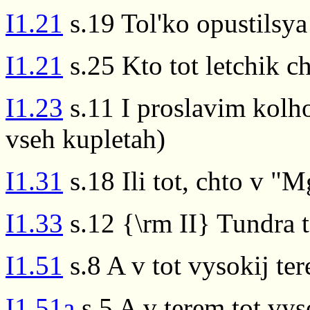
I1.21
s.19 Tol'ko opustilsya
I1.21
s.25 Kto tot letchik 
I1.23
s.11 I proslavim kolho
vseh kupletah)
I1.31
s.18 Ili tot, chto v "
I1.33
s.12 {\rm II} Tundra t
I1.51
s.8 A v tot vysokij t
I1.51a
s.5 A v terem tot vy