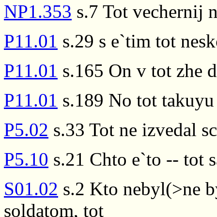
NP1.353
s.7 Tot vechernij 
P11.01
s.29 s e`tim tot nes
P11.01
s.165 On v tot zhe d
P11.01
s.189 No tot takuyu
P5.02
s.33 Tot ne izvedal sc
P5.10
s.21 Chto e`to -- tot 
S01.02
s.2 Kto nebyl(>ne by
soldatom, tot