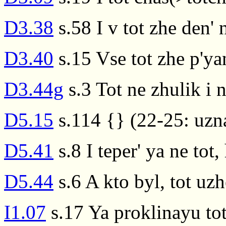
D3.38
s.58 I v tot zhe den'
D3.40
s.15 Vse tot zhe p'ya
D3.44g
s.3 Tot ne zhulik i n
D5.15
s.114 {} (22-25: uzna
D5.41
s.8 I teper' ya ne to
D5.44
s.6 A kto byl, tot uz
I1.07
s.17 Ya proklinayu tot