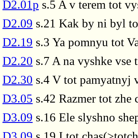
D2.01p
s.5 A v terem tot vy
D2.09
s.21 Kak by ni byl to
D2.19
s.3 Ya pomnyu tot Va
D2.20
s.7 A na vyshke vse t
D2.30
s.4 V tot pamyatnyj v
D3.05
s.42 Razmer tot zhe c
D3.09
s.16 Ele slyshno shep
D3.09
s.19 I tot chas(>totc