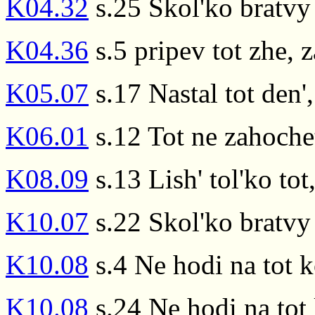
K04.32
s.25 Skol'ko bratvy 
K04.36
s.5 pripev tot zhe, 
K05.07
s.17 Nastal tot den'
K06.01
s.12 Tot ne zahoche
K08.09
s.13 Lish' tol'ko tot
K10.07
s.22 Skol'ko bratvy 
K10.08
s.4 Ne hodi na tot k
K10.08
s.24 Ne hodi na tot 