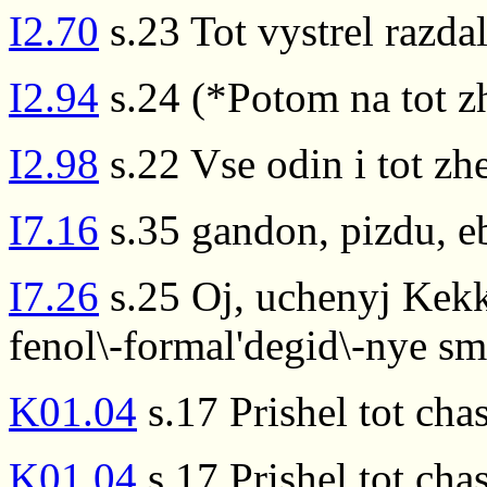
I2.70
s.23 Tot vystrel razda
I2.94
s.24 (*Potom na tot z
I2.98
s.22 Vse odin i tot zh
I7.16
s.35 gandon, pizdu, eb
I7.26
s.25 Oj, uchenyj Kekk
fenol\-formal'degid\-nye sm
K01.04
s.17 Prishel tot cha
K01.04
s.17 Prishel tot cha