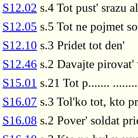
S12.02
s.4 Tot pust' srazu 
S12.05
s.5 Tot ne pojmet so
S12.10
s.3 Pridet tot den'
S12.46
s.2 Davajte pirovat' 
S15.01
s.21 Tot p....... .....
S16.07
s.3 Tol'ko tot, kto p
S16.08
s.2 Pover' soldat pri