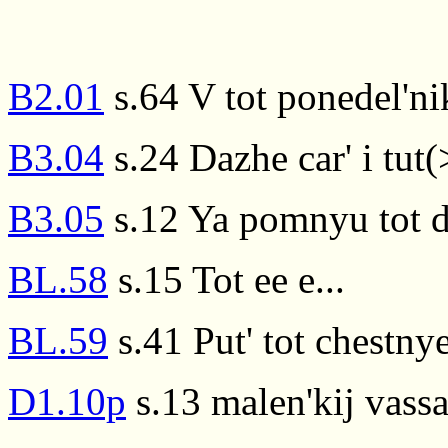
B2.01
s.64 V tot ponedel'ni
B3.04
s.24 Dazhe car' i tut(
B3.05
s.12 Ya pomnyu tot d
BL.58
s.15 Tot ee e...
BL.59
s.41 Put' tot chestny
D1.10p
s.13 malen'kij vassa