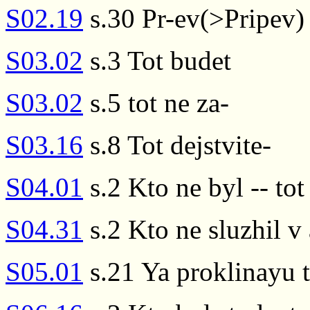
S02.19
s.30 Pr-ev(>Pripev) 
S03.02
s.3 Tot budet
S03.02
s.5 tot ne za-
S03.16
s.8 Tot dejstvite-
S04.01
s.2 Kto ne byl -- tot
S04.31
s.2 Kto ne sluzhil v 
S05.01
s.21 Ya proklinayu t