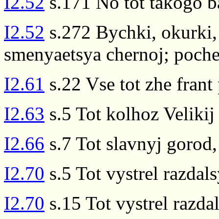
I2.52
s.171 No tot takogo 
I2.52
s.272 Bychki, okurki, 
smenyaetsya chernoj; poche
I2.61
s.22 Vse tot zhe fran
I2.63
s.5 Tot kolhoz Veliki
I2.66
s.7 Tot slavnyj gorod,
I2.70
s.5 Tot vystrel razdals
I2.70
s.15 Tot vystrel razda