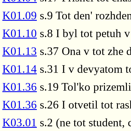
K01.09
s.9 Tot den' rozhde
K01.10
s.8 I byl tot petuh 
K01.13
s.37 Ona v tot zhe d
K01.14
s.31 I v devyatom to
K01.36
s.19 Tol'ko prizemli
K01.36
s.26 I otvetil tot ra
K03.01
s.2 (ne tot student,