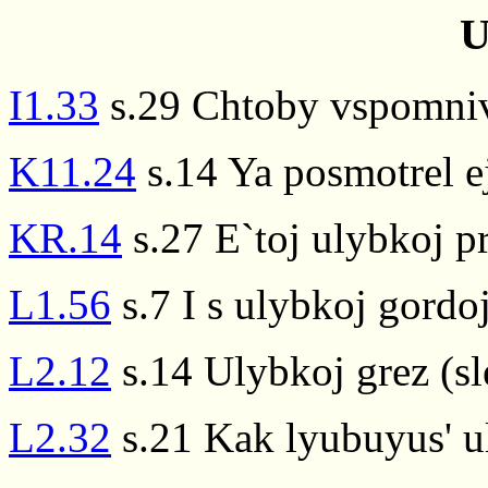
U
I1.33
s.29 Chtoby vspomniv 
K11.24
s.14 Ya posmotrel ej
KR.14
s.27 E`toj ulybkoj p
L1.56
s.7 I s ulybkoj gordo
L2.12
s.14 Ulybkoj grez (sl
L2.32
s.21 Kak lyubuyus' u