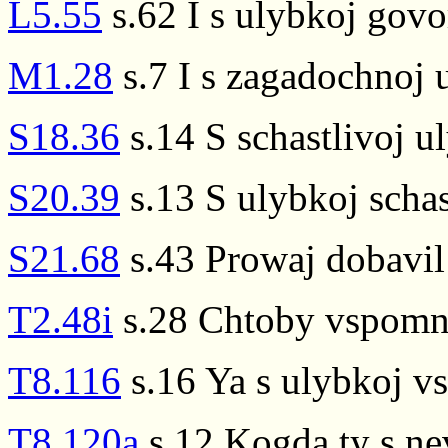
L5.55
s.62 I s ulybkoj govo
M1.28
s.7 I s zagadochnoj 
S18.36
s.14 S schastlivoj u
S20.39
s.13 S ulybkoj schas
S21.68
s.43 Prowaj dobavil
T2.48i
s.28 Chtoby vspomni
T8.116
s.16 Ya s ulybkoj 
T8.120a
s.12 Kogda ty s ne