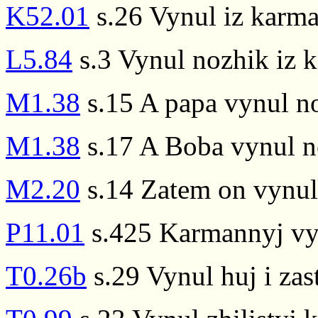
K52.01
s.26 Vynul iz karm
L5.84
s.3 Vynul nozhik iz 
M1.38
s.15 A papa vynul n
M1.38
s.17 A Boba vynul n
M2.20
s.14 Zatem on vynul
P11.01
s.425 Karmannyj vyn
T0.26b
s.29 Vynul huj i zast