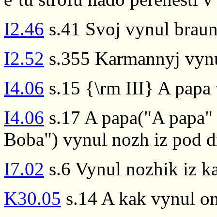
I2.46
s.41 Svoj vynul brau
I2.52
s.355 Karmannyj vynul
I4.06
s.15 {\rm III} A papa
I4.06
s.17 A papa("A papa"
Boba") vynul nozh iz pod d
I7.02
s.6 Vynul nozhik iz k
K30.05
s.14 A kak vynul on