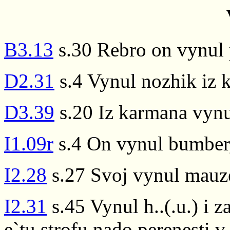
B3.13
s.30 Rebro on vynul p
D2.31
s.4 Vynul nozhik iz 
D3.39
s.20 Iz karmana vynu
I1.09r
s.4 On vynul bumber,
I2.28
s.27 Svoj vynul mauz
I2.31
s.45 Vynul h..(.u.) i z
e`tu strofu nado perenesti v