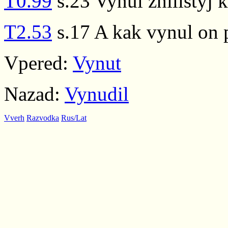
T0.99
s.23 Vynul zhilistyj 
T2.53
s.17 A kak vynul on p
Vpered:
Vynut
Nazad:
Vynudil
Vverh
Razvodka
Rus/Lat