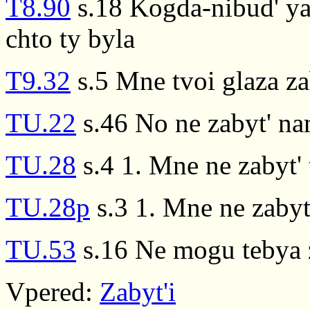
T8.90
s.18 Kogda-nibud' ya
chto ty byla
T9.32
s.5 Mne tvoi glaza zab
TU.22
s.46 No ne zabyt' na
TU.28
s.4 1. Mne ne zabyt' 
TU.28p
s.3 1. Mne ne zabyt'
TU.53
s.16 Ne mogu tebya 
Vpered:
Zabyt'i