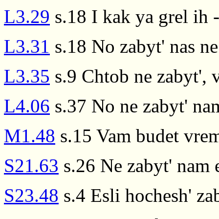
L3.29
s.18 I kak ya grel ih -
L3.31
s.18 No zabyt' nas ne
L3.35
s.9 Chtob ne zabyt', 
L4.06
s.37 No ne zabyt' nam
M1.48
s.15 Vam budet vrem
S21.63
s.26 Ne zabyt' nam e
S23.48
s.4 Esli hochesh' zab