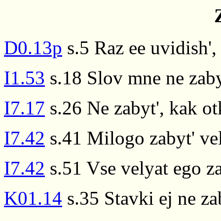
D0.13p
s.5 Raz ee uvidish',
I1.53
s.18 Slov mne ne zaby
I7.17
s.26 Ne zabyt', kak ot
I7.42
s.41 Milogo zabyt' ve
I7.42
s.51 Vse velyat ego za
K01.14
s.35 Stavki ej ne za