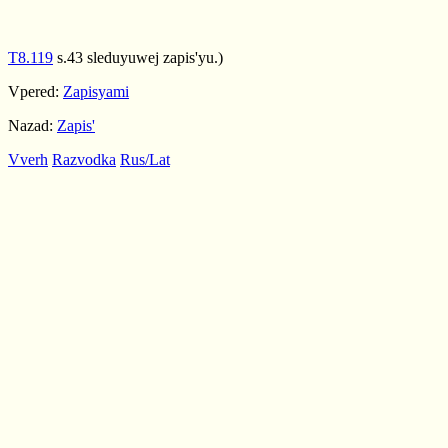
T8.119
s.43 sleduyuwej zapis'yu.)
Vpered:
Zapisyami
Nazad:
Zapis'
Vverh
Razvodka
Rus/Lat